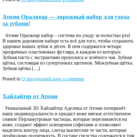
Атоми Оралкеар — дорожный набор для ухода
за зубами!
Атоми Оралкеар набор – система по уходу за полостью рта!
В нашем дорожном наборе есть всё для того, чтобы сохранить
здоровье ваших зубов и дёсен. В нем содержится четыре
прозрачных пластиковых футляра, в каждом из которых:
Зубная паста с экстрактами прополиса и зелёного чая. Зубная
щётка, состоящая из супертонких щетинок. Межзубная щётка.
Зубная щётка […]
Posted in
О продукции
Leave a comment
Хайлайтер от Атоми
Уникальный 3D Хайлайтер Аделика от Атоми почеркнёт
вашу индивидуальность и придаст коже мягкое естественное
сияние Перламутровые частицы, которые переливаются на
коже, создают эффект освещения софитами и позволяют
выделить контур лица, слегка высветлив те части, которые
необходимо подчеркнуть. В составе средства содержатся в том