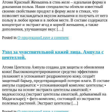
Атоми Красный Женьшень в стик-желе – идеальная форма и
доказанная польза. Наши специалисты облекли известный
своими свойствами продукт в форму желе в стиках, что
позволяет наслаждаться вкусом женьшеня и получать от него
пользу в любое время и в любом месте. В составе содержатся
концентрат и экстракт ягод и корней женьшеня, а также
дополнения, улучшающие вкус […]
Posted in
О продукции
Leave a comment
Уход за чувствительной кожей лица. Ампула с
центеллой.
Атоми Центелла Ампула создана для защиты и обновления
кожи! Высококонцентрированное средство эффективно
увлажняет и успокаивает раздраженную кожу, создаёт
защитный барьер, предотвращающий потерю влаги. В составе
ампулы содержатся: • успокаивающий комплекс центеллы; •
пептиды на основе экстракта центеллы азиатской; •
мадекассосид (экстракт центеллы азиатской, добываемый на
Мадагаскаре); • фито-комплекс, состоящий из экстрактов
полезных растений. Экстракт центеллы […]
Posted in
О продукции
Leave a comment