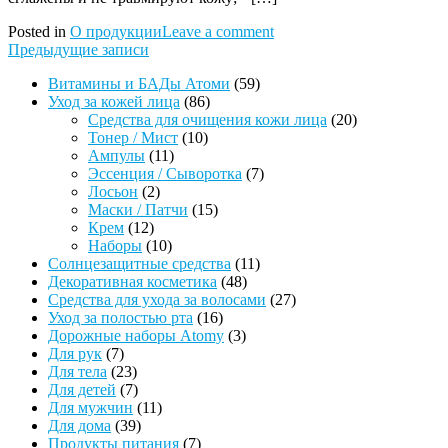
Posted in
О продукции
Leave a comment
Навигация
Предыдущие записи
по
59
Витамины и БАДы Атоми
59
86
товаров
Уход за кожей лица
86
записям
товаров
20
Средства для очищения кожи лица
20
10
товаров
Тонер / Мист
10
11
товаров
Ампулы
11
товаров
7
Эссенция / Сыворотка
7
2
товаров
Лосьон
2
товара
15
Маски / Патчи
15
12
товаров
Крем
12
товаров
10
Наборы
10
товаров
11
Солнцезащитные средства
11
48
товаров
Декоративная косметика
48
товаров
27
Средства для ухода за волосами
27
16
товаров
Уход за полостью рта
16
товаров
3
Дорожные наборы Atomy
3
7
товара
Для рук
7
товаров
23
Для тела
23
товара
7
Для детей
7
товаров
11
Для мужчин
11
39
товаров
Для дома
39
товаров
7
Продукты питания
7