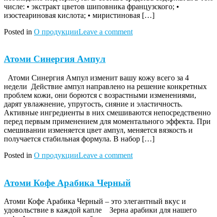
числе: • экстракт цветов шиповника французского; •
изостеариновая кислота; • миристиновая […]
Posted in
О продукции
Leave a comment
Атоми Синергия Ампул
Атоми Синергия Ампул изменит вашу кожу всего за 4
недели Действие ампул направлено на решение конкретных
проблем кожи, они борются с возрастными изменениями,
дарят увлажнение, упругость, сияние и эластичность.
Активные ингредиенты в них смешиваются непосредственно
перед первым применением для моментального эффекта. При
смешивании изменяется цвет ампул, меняется вязкость и
получается стабильная формула. В набор […]
Posted in
О продукции
Leave a comment
Атоми Кофе Арабика Черный
Атоми Кофе Арабика Черный – это элегантный вкус и
удовольствие в каждой капле Зерна арабики для нашего