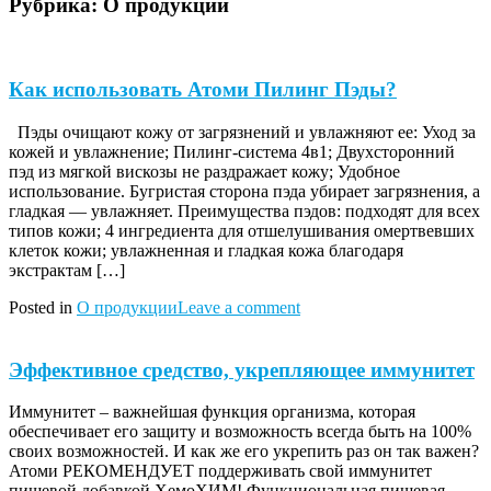
Рубрика:
О продукции
Как использовать Атоми Пилинг Пэды?
Пэды очищают кожу от загрязнений и увлажняют ее: Уход за
кожей и увлажнение; Пилинг-система 4в1; Двухсторонний
пэд из мягкой вискозы не раздражает кожу; Удобное
использование. Бугристая сторона пэда убирает загрязнения, а
гладкая — увлажняет. Преимущества пэдов: подходят для всех
типов кожи; 4 ингредиента для отшелушивания омертвевших
клеток кожи; увлажненная и гладкая кожа благодаря
экстрактам […]
Posted in
О продукции
Leave a comment
Эффективное средство, укрепляющее иммунитет
Иммунитет – важнейшая функция организма, которая
обеспечивает его защиту и возможность всегда быть на 100%
своих возможностей. И как же его укрепить раз он так важен?
Атоми РЕКОМЕНДУЕТ поддерживать свой иммунитет
пищевой добавкой ХемоХИМ! Функциональная пищевая