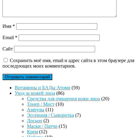
Имя
*
Email
*
Сайт
Сохранить моё имя, email и адрес сайта в этом браузере для
последующих моих комментариев.
59
Витамины и БАДы Атоми
59
86
товаров
Уход за кожей лица
86
товаров
20
Средства для очищения кожи лица
20
10
товаров
Тонер / Мист
10
11
товаров
Ампулы
11
товаров
7
Эссенция / Сыворотка
7
2
товаров
Лосьон
2
товара
15
Маски / Патчи
15
12
товаров
Крем
12
товаров
10