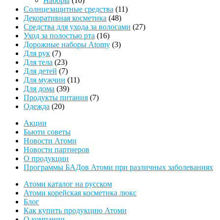
Наборы
10
товаров
11
Солнцезащитные средства
11
48
товаров
Декоративная косметика
48
товаров
27
Средства для ухода за волосами
27
16
товаров
Уход за полостью рта
16
товаров
3
Дорожные наборы Atomy
3
7
товара
Для рук
7
товаров
23
Для тела
23
товара
7
Для детей
7
товаров
11
Для мужчин
11
39
товаров
Для дома
39
товаров
7
Продукты питания
7
20
товаров
Одежда
20
товаров
Акции
Бьюти советы
Новости Атоми
Новости партнеров
О продукции
Программы БАДов Атоми при различных заболеваниях
Атоми каталог на русском
Атоми корейская косметика люкс
Блог
Как купить продукцию Атоми
О компании