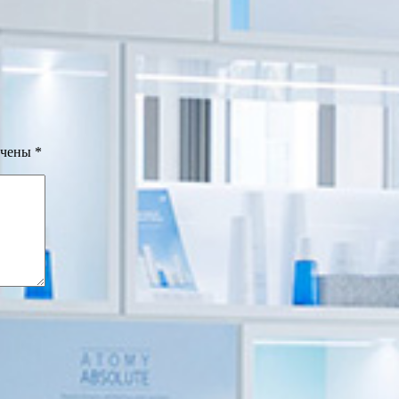
ечены
*