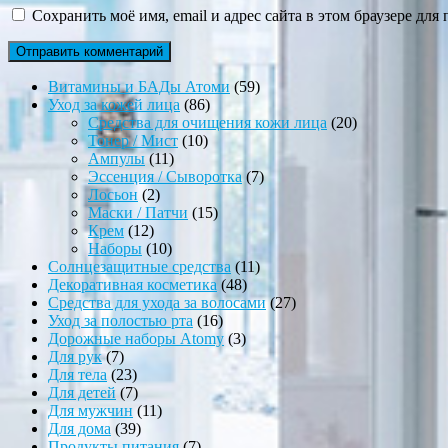
Сохранить моё имя, email и адрес сайта в этом браузере д
59
Витамины и БАДы Атоми
59
86
товаров
Уход за кожей лица
86
товаров
20
Средства для очищения кожи лица
20
10
товаров
Тонер / Мист
10
11
товаров
Ампулы
11
товаров
7
Эссенция / Сыворотка
7
2
товаров
Лосьон
2
товара
15
Маски / Патчи
15
12
товаров
Крем
12
товаров
10
Наборы
10
товаров
11
Солнцезащитные средства
11
48
товаров
Декоративная косметика
48
товаров
27
Средства для ухода за волосами
27
16
товаров
Уход за полостью рта
16
товаров
3
Дорожные наборы Atomy
3
7
товара
Для рук
7
товаров
23
Для тела
23
товара
7
Для детей
7
товаров
11
Для мужчин
11
39
товаров
Для дома
39
товаров
7
Продукты питания
7