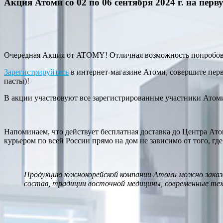
Акция Атоми со 02 по 06 сентября 2024 г. на пер
Очередная Акция от ATOMY! Отличная возможность попробова
Зарегистрируйтесь
в интернет-магазине Атоми, совершите перв
пасты)!
В акции участвовуют все зарегистрированные участники Атом
Напоминаем, что действует бесплатная доставка до Центра Атом
курьером по всей России прямо на дом не зависимо от того, где
Продукцию южнокорейской компании Атоми можно заказа
состав, традиции восточной медицины, современные те