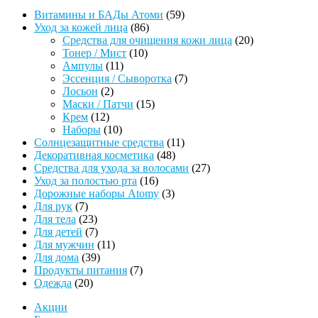
59
Витамины и БАДы Атоми
59
86
товаров
Уход за кожей лица
86
товаров
20
Средства для очищения кожи лица
20
10
товаров
Тонер / Мист
10
11
товаров
Ампулы
11
товаров
7
Эссенция / Сыворотка
7
2
товаров
Лосьон
2
товара
15
Маски / Патчи
15
12
товаров
Крем
12
товаров
10
Наборы
10
товаров
11
Солнцезащитные средства
11
48
товаров
Декоративная косметика
48
товаров
27
Средства для ухода за волосами
27
16
товаров
Уход за полостью рта
16
товаров
3
Дорожные наборы Atomy
3
7
товара
Для рук
7
товаров
23
Для тела
23
товара
7
Для детей
7
товаров
11
Для мужчин
11
39
товаров
Для дома
39
товаров
7
Продукты питания
7
20
товаров
Одежда
20
товаров
Акции