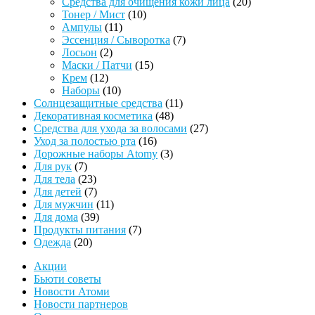
товаров
20
Средства для очищения кожи лица
20
10
товаров
Тонер / Мист
10
11
товаров
Ампулы
11
товаров
7
Эссенция / Сыворотка
7
2
товаров
Лосьон
2
товара
15
Маски / Патчи
15
12
товаров
Крем
12
товаров
10
Наборы
10
товаров
11
Солнцезащитные средства
11
48
товаров
Декоративная косметика
48
товаров
27
Средства для ухода за волосами
27
16
товаров
Уход за полостью рта
16
товаров
3
Дорожные наборы Atomy
3
7
товара
Для рук
7
товаров
23
Для тела
23
товара
7
Для детей
7
товаров
11
Для мужчин
11
39
товаров
Для дома
39
товаров
7
Продукты питания
7
20
товаров
Одежда
20
товаров
Акции
Бьюти советы
Новости Атоми
Новости партнеров