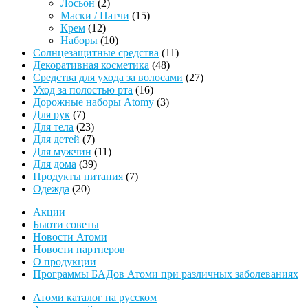
2
товаров
Лосьон
2
товара
15
Маски / Патчи
15
12
товаров
Крем
12
товаров
10
Наборы
10
товаров
11
Солнцезащитные средства
11
48
товаров
Декоративная косметика
48
товаров
27
Средства для ухода за волосами
27
16
товаров
Уход за полостью рта
16
товаров
3
Дорожные наборы Atomy
3
7
товара
Для рук
7
товаров
23
Для тела
23
товара
7
Для детей
7
товаров
11
Для мужчин
11
39
товаров
Для дома
39
товаров
7
Продукты питания
7
20
товаров
Одежда
20
товаров
Акции
Бьюти советы
Новости Атоми
Новости партнеров
О продукции
Программы БАДов Атоми при различных заболеваниях
Атоми каталог на русском