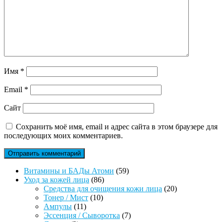
Имя
*
Email
*
Сайт
Сохранить моё имя, email и адрес сайта в этом браузере для
последующих моих комментариев.
59
Витамины и БАДы Атоми
59
86
товаров
Уход за кожей лица
86
товаров
20
Средства для очищения кожи лица
20
10
товаров
Тонер / Мист
10
11
товаров
Ампулы
11
товаров
7
Эссенция / Сыворотка
7