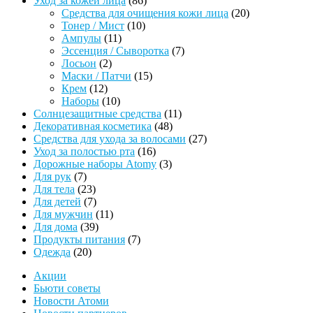
Уход за кожей лица
86
товаров
20
Средства для очищения кожи лица
20
10
товаров
Тонер / Мист
10
11
товаров
Ампулы
11
товаров
7
Эссенция / Сыворотка
7
2
товаров
Лосьон
2
товара
15
Маски / Патчи
15
12
товаров
Крем
12
товаров
10
Наборы
10
товаров
11
Солнцезащитные средства
11
48
товаров
Декоративная косметика
48
товаров
27
Средства для ухода за волосами
27
16
товаров
Уход за полостью рта
16
товаров
3
Дорожные наборы Atomy
3
7
товара
Для рук
7
товаров
23
Для тела
23
товара
7
Для детей
7
товаров
11
Для мужчин
11
39
товаров
Для дома
39
товаров
7
Продукты питания
7
20
товаров
Одежда
20
товаров
Акции
Бьюти советы
Новости Атоми