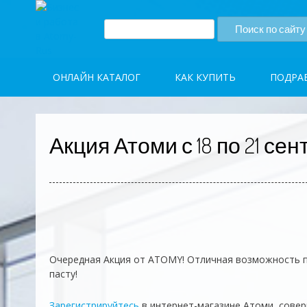
Skip
to
content
ОНЛАЙН КАТАЛОГ
КАК КУПИТЬ
ПОДРА
Акция Атоми с 18 по 21 сен
Очередная Акция от ATOMY! Отличная возможность 
пасту!
Зарегистрируйтесь
в интернет-магазине Атоми, соверш