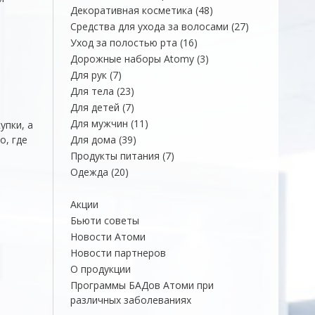
товаров
48
Декоративная косметика
48
товаров
27
Средства для ухода за волосами
27
товаров
16
Уход за полостью рта
16
товаров
3
Дорожные наборы Atomy
3
товара
7
Для рук
7
товаров
23
Для тела
23
товара
7
Для детей
7
товаров
11
Для мужчин
11
упки, а
товаров
39
о, где
Для дома
39
товаров
7
Продукты питания
7
товаров
20
Одежда
20
товаров
Акции
Бьюти советы
Новости Атоми
Новости партнеров
О продукции
Программы БАДов Атоми при
различных заболеваниях