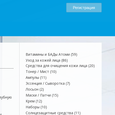
Регистрация
59
Витамины и БАДы Атоми
59
товаров
86
Уход за кожей лица
86
товаров
20
Средства для очищения кожи лица
20
товаров
10
Тонер / Мист
10
товаров
11
Ампулы
11
товаров
7
Эссенция / Сыворотка
7
товаров
2
Лосьон
2
товара
15
Маски / Патчи
15
зубную
товаров
12
Крем
12
товаров
10
Наборы
10
товаров
11
Солнцезащитные средства
11
и