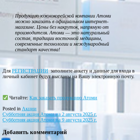
Продукцию южнокорейской компании Атоми
можно заказать в официальном интернет-
магазине. Цены без накруток, напрямую от
производителя. Атоми — это натуральный
состав, традиции восточной медицины,
современные технологии и международный
стандарт качества!
Для
РЕГИСТРАЦИИ
заполните анкету и данные для входа в
личный кабинет будут высланы на Вашу электронную почту.
Читайте:
Как заказать продукцию Атоми
Posted in
Акции
Навигация
Субботняя акция Атоми на 2 августа 2025 г.
Субботняя акция Атоми на 9 августа 2025 г.
по
записям
Добавить комментарий