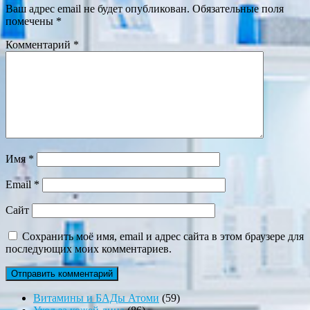
Ваш адрес email не будет опубликован.
Обязательные поля
помечены
*
Комментарий
*
Имя
*
Email
*
Сайт
Сохранить моё имя, email и адрес сайта в этом браузере для
последующих моих комментариев.
59
Витамины и БАДы Атоми
59
86
товаров