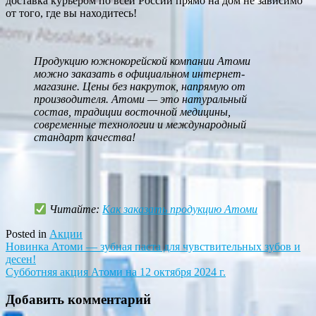
доставка курьером по всей России прямо на дом не зависимо
от того, где вы находитесь!
Продукцию южнокорейской компании Атоми
можно заказать в официальном интернет-
магазине. Цены без накруток, напрямую от
производителя. Атоми — это натуральный
состав, традиции восточной медицины,
современные технологии и международный
стандарт качества!
Читайте:
Как заказать продукцию Атоми
Posted in
Акции
Навигация
Новинка Атоми — зубная паста для чувствительных зубов и
десен!
по
Субботняя акция Атоми на 12 октября 2024 г.
записям
Добавить комментарий