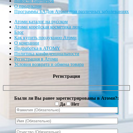
Новости партнеров
О продукции
Программы БАДов Атоми при различных заболеваниях
Атоми каталог на русском
Атоми корейская косметика люкс
Блог
Как купить продукцию Атоми
О компании
Подработка в ATOMY
Политика конфиденциальности
Регистрация в Атоми
Условия возврата и обмена товара
Регистрация
Были ли Вы ранее зарегистрированы в Атоми?:
Да
Нет