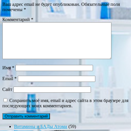
Ваш адрес email не будет опубликован.
Обязательные поля
помечены
*
Комментарий
*
Имя
*
Email
*
Сайт
Сохранить моё имя, email и адрес сайта в этом браузере для
последующих моих комментариев.
59
Витамины и БАДы Атоми
59