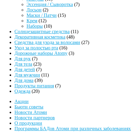
товаров
7
Эссенция / Сыворотка
7
2
товаров
Лосьон
2
товара
15
Маски / Патчи
15
12
товаров
Крем
12
товаров
10
Наборы
10
товаров
11
Солнцезащитные средства
11
48
товаров
Декоративная косметика
48
товаров
27
Средства для ухода за волосами
27
16
товаров
Уход за полостью рта
16
товаров
3
Дорожные наборы Atomy
3
7
товара
Для рук
7
товаров
23
Для тела
23
товара
7
Для детей
7
товаров
11
Для мужчин
11
39
товаров
Для дома
39
товаров
7
Продукты питания
7
20
товаров
Одежда
20
товаров
Акции
Бьюти советы
Новости Атоми
Новости партнеров
О продукции
Программы БАДов Атоми при различных заболеваниях