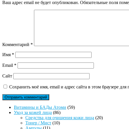
Ваш адрес email не будет опубликован.
Обязательные поля пом
Комментарий
*
Имя
*
Email
*
Сайт
Сохранить моё имя, email и адрес сайта в этом браузере д
59
Витамины и БАДы Атоми
59
86
товаров
Уход за кожей лица
86
товаров
20
Средства для очищения кожи лица
20
10
товаров
Тонер / Мист
10
11
товаров
Ампулы
11