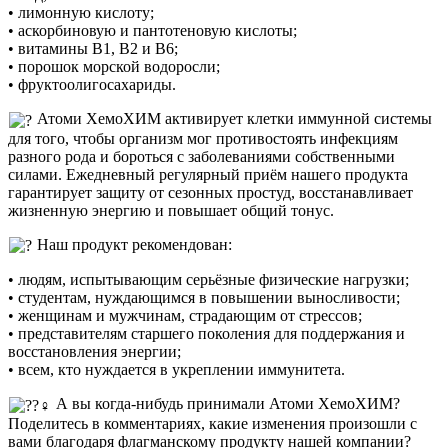
• лимонную кислоту;
• аскорбиновую и пантотеновую кислоты;
• витамины В1, В2 и В6;
• порошок морской водоросли;
• фруктоолигосахариды.
Атоми ХемоХИМ активирует клетки иммунной системы
для того, чтобы организм мог противостоять инфекциям
разного рода и бороться с заболеваниями собственными
силами. Ежедневный регулярный приём нашего продукта
гарантирует защиту от сезонных простуд, восстанавливает
жизненную энергию и повышает общий тонус.
Наш продукт рекомендован:
• людям, испытывающим серьёзные физические нагрузки;
• студентам, нуждающимся в повышении выносливости;
• женщинам и мужчинам, страдающим от стрессов;
• представителям старшего поколения для поддержания и
восстановления энергии;
• всем, кто нуждается в укреплении иммунитета.
А вы когда-нибудь принимали Атоми ХемоХИМ?
Поделитесь в комментариях, какие изменения произошли с
вами благодаря флагманскому продукту нашей компании?