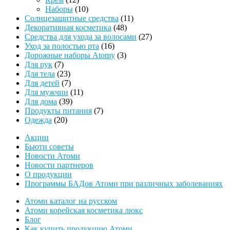
товаров
10
Наборы
10
товаров
11
Солнцезащитные средства
11
48
товаров
Декоративная косметика
48
товаров
27
Средства для ухода за волосами
27
16
товаров
Уход за полостью рта
16
товаров
3
Дорожные наборы Atomy
3
7
товара
Для рук
7
товаров
23
Для тела
23
товара
7
Для детей
7
товаров
11
Для мужчин
11
39
товаров
Для дома
39
товаров
7
Продукты питания
7
20
товаров
Одежда
20
товаров
Акции
Бьюти советы
Новости Атоми
Новости партнеров
О продукции
Программы БАДов Атоми при различных заболеваниях
Атоми каталог на русском
Атоми корейская косметика люкс
Блог
Как купить продукцию Атоми