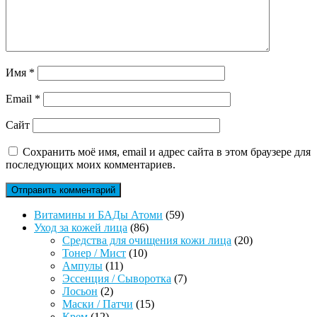
Имя
*
Email
*
Сайт
Сохранить моё имя, email и адрес сайта в этом браузере для
последующих моих комментариев.
59
Витамины и БАДы Атоми
59
86
товаров
Уход за кожей лица
86
товаров
20
Средства для очищения кожи лица
20
10
товаров
Тонер / Мист
10
11
товаров
Ампулы
11
товаров
7
Эссенция / Сыворотка
7
2
товаров
Лосьон
2
товара
15
Маски / Патчи
15
12
товаров
Крем
12