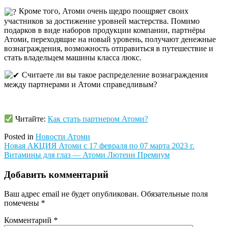
Кроме того, Атоми очень щедро поощряет своих
участников за достижение уровней мастерства. Помимо
подарков в виде наборов продукции компании, партнёры
Атоми, переходящие на новый уровень, получают денежные
вознаграждения, возможность отправиться в путешествие и
стать владельцем машины класса люкс.
Считаете ли вы такое распределение вознаграждения
между партнерами и Атоми справедливым?
Читайте:
Как стать партнером Атоми?
Posted in
Новости Атоми
Навигация
Новая АКЦИЯ Атоми с 17 февраля по 07 марта 2023 г.
Витамины для глаз — Атоми Лютеин Премиум
по
записям
Добавить комментарий
Ваш адрес email не будет опубликован.
Обязательные поля
помечены
*
Комментарий
*