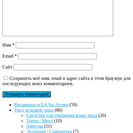
Имя
*
Email
*
Сайт
Сохранить моё имя, email и адрес сайта в этом браузере для
последующих моих комментариев.
59
Витамины и БАДы Атоми
59
86
товаров
Уход за кожей лица
86
товаров
20
Средства для очищения кожи лица
20
10
товаров
Тонер / Мист
10
11
товаров
Ампулы
11
товаров
7
Эссенция / Сыворотка
7