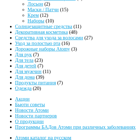
2
товаров
Лосьон
2
товара
15
Маски / Патчи
15
12
товаров
Крем
12
товаров
10
Наборы
10
товаров
11
Солнцезащитные средства
11
48
товаров
Декоративная косметика
48
товаров
27
Средства для ухода за волосами
27
16
товаров
Уход за полостью рта
16
товаров
3
Дорожные наборы Atomy
3
7
товара
Для рук
7
товаров
23
Для тела
23
товара
7
Для детей
7
товаров
11
Для мужчин
11
39
товаров
Для дома
39
товаров
7
Продукты питания
7
20
товаров
Одежда
20
товаров
Акции
Бьюти советы
Новости Атоми
Новости партнеров
О продукции
Программы БАДов Атоми при различных заболеваниях
Атоми каталог на русском