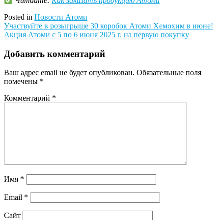
Читайте:
Как заказать продукцию Атоми
Posted in
Новости Атоми
Навигация
Участвуйте в розыгрыше 30 коробок Атоми Хемохим в июне!
Акция Атоми с 5 по 6 июня 2025 г. на первую покупку
по
записям
Добавить комментарий
Ваш адрес email не будет опубликован.
Обязательные поля
помечены
*
Комментарий
*
Имя
*
Email
*
Сайт