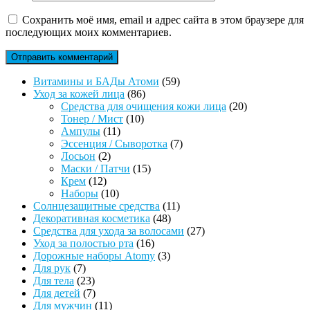
Сохранить моё имя, email и адрес сайта в этом браузере для
последующих моих комментариев.
59
Витамины и БАДы Атоми
59
86
товаров
Уход за кожей лица
86
товаров
20
Средства для очищения кожи лица
20
10
товаров
Тонер / Мист
10
11
товаров
Ампулы
11
товаров
7
Эссенция / Сыворотка
7
2
товаров
Лосьон
2
товара
15
Маски / Патчи
15
12
товаров
Крем
12
товаров
10
Наборы
10
товаров
11
Солнцезащитные средства
11
48
товаров
Декоративная косметика
48
товаров
27
Средства для ухода за волосами
27
16
товаров
Уход за полостью рта
16
товаров
3
Дорожные наборы Atomy
3
7
товара
Для рук
7
товаров
23
Для тела
23
товара
7
Для детей
7
товаров
11
Для мужчин
11