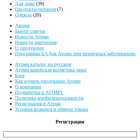
39
товаров
Для дома
39
товаров
7
Продукты питания
7
20
товаров
Одежда
20
товаров
Акции
Бьюти советы
Новости Атоми
Новости партнеров
О продукции
Программы БАДов Атоми при различных заболеваниях
Атоми каталог на русском
Атоми корейская косметика люкс
Блог
Как купить продукцию Атоми
О компании
Подработка в ATOMY
Политика конфиденциальности
Регистрация в Атоми
Условия возврата и обмена товара
Регистрация