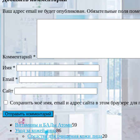
Ваш адрес email не будет опубликован.
Обязательные поля пом
Комментарий
*
Имя
*
Email
*
Сайт
Сохранить моё имя, email и адрес сайта в этом браузере д
59
Витамины и БАДы Атоми
59
86
товаров
Уход за кожей лица
86
товаров
20
Средства для очищения кожи лица
20