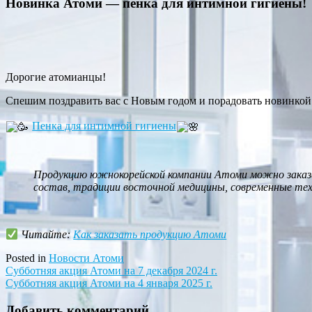
Новинка Атоми — пенка для интимной гигиены!
Дорогие атомианцы!
Спешим поздравить вас с Новым годом и порадовать новинкой
Пенка для интимной гигиены
Продукцию южнокорейской компании Атоми можно заказа
состав, традиции восточной медицины, современные те
Читайте:
Как заказать продукцию Атоми
Posted in
Новости Атоми
Навигация
Субботняя акция Атоми на 7 декабря 2024 г.
Субботняя акция Атоми на 4 января 2025 г.
по
записям
Добавить комментарий