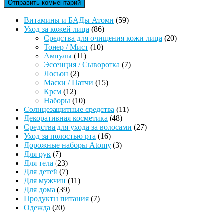
59
Витамины и БАДы Атоми
59
86
товаров
Уход за кожей лица
86
товаров
20
Средства для очищения кожи лица
20
10
товаров
Тонер / Мист
10
11
товаров
Ампулы
11
товаров
7
Эссенция / Сыворотка
7
2
товаров
Лосьон
2
товара
15
Маски / Патчи
15
12
товаров
Крем
12
товаров
10
Наборы
10
товаров
11
Солнцезащитные средства
11
48
товаров
Декоративная косметика
48
товаров
27
Средства для ухода за волосами
27
16
товаров
Уход за полостью рта
16
товаров
3
Дорожные наборы Atomy
3
7
товара
Для рук
7
товаров
23
Для тела
23
товара
7
Для детей
7
товаров
11
Для мужчин
11
39
товаров
Для дома
39
товаров
7
Продукты питания
7
20
товаров
Одежда
20
товаров