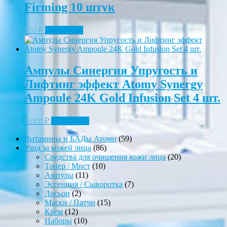
Firming 10 штук
900
₽
Подробнее
Ампулы Синергия Упругость и
Лифтинг эффект Atomy Synergy
Ampoule 24K Gold Infusion Set 4 шт.
9 000
₽
Подробнее
59
Витамины и БАДы Атоми
59
86
товаров
Уход за кожей лица
86
товаров
20
Средства для очищения кожи лица
20
10
товаров
Тонер / Мист
10
11
товаров
Ампулы
11
товаров
7
Эссенция / Сыворотка
7
2
товаров
Лосьон
2
товара
15
Маски / Патчи
15
12
товаров
Крем
12
товаров
10
Наборы
10