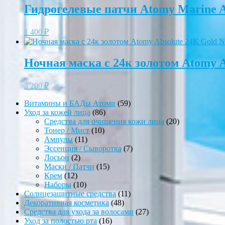
Гидрогелевые патчи Atomy Marine A
1 400
₽
Ночная маска с 24к золотом Atomy A
3 200
₽
59
Витамины и БАДы Атоми
59
86
товаров
Уход за кожей лица
86
товаров
20
Средства для очищения кожи лица
20
10
товаров
Тонер / Мист
10
11
товаров
Ампулы
11
товаров
7
Эссенция / Сыворотка
7
2
товаров
Лосьон
2
товара
15
Маски / Патчи
15
12
товаров
Крем
12
товаров
10
Наборы
10
товаров
11
Солнцезащитные средства
11
48
товаров
Декоративная косметика
48
товаров
27
Средства для ухода за волосами
27
16
товаров
Уход за полостью рта
16