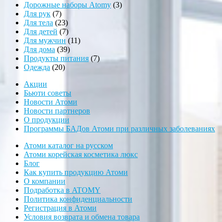
товаров
3
Дорожные наборы Atomy
3
7
товара
Для рук
7
товаров
23
Для тела
23
товара
7
Для детей
7
товаров
11
Для мужчин
11
39
товаров
Для дома
39
товаров
7
Продукты питания
7
20
товаров
Одежда
20
товаров
Акции
Бьюти советы
Новости Атоми
Новости партнеров
О продукции
Программы БАДов Атоми при различных заболеваниях
Атоми каталог на русском
Атоми корейская косметика люкс
Блог
Как купить продукцию Атоми
О компании
Подработка в ATOMY
Политика конфиденциальности
Регистрация в Атоми
Условия возврата и обмена товара