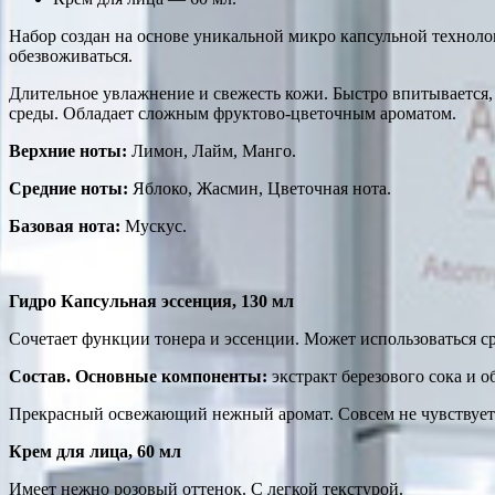
Набор создан на основе уникальной микро капсульной технологи
обезвоживаться.
Длительное увлажнение и свежесть кожи. Быстро впитывается,
среды. Обладает сложным фруктово-цветочным ароматом.
Верхние ноты:
Лимон, Лайм, Манго.
Средние ноты:
Яблоко, Жасмин, Цветочная нота.
Базовая нота:
Мускус.
Гидро Капсульная эссенция, 130 мл
Сочетает функции тонера и эссенции. Может использоваться ср
Состав. Основные компоненты:
экстракт березового сока и 
Прекрасный освежающий нежный аромат. Совсем не чувствуется
Крем для лица, 60 мл
Имеет нежно розовый оттенок. С легкой текстурой.