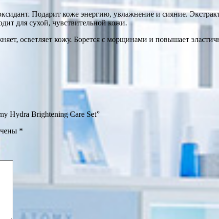
идант. Подарит коже энергию, увлажнение и сияние. Экстракт 
дит для сухой, чувствительной кожи.
жняет, осветляет кожу. Борется с морщинами и повышает эластич
y Hydra Brightening Care Set”
ечены
*