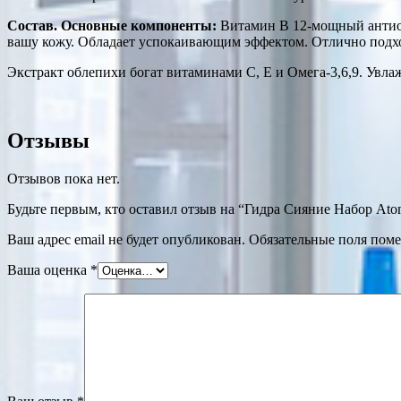
Состав. Основные компоненты:
Витамин B 12-мощный антиокс
вашу кожу. Обладает успокаивающим эффектом. Отлично подхо
Экстракт облепихи богат витаминами С, Е и Омега-3,6,9. Увла
Отзывы
Отзывов пока нет.
Будьте первым, кто оставил отзыв на “Гидра Сияние Набор Atom
Ваш адрес email не будет опубликован.
Обязательные поля пом
Ваша оценка
*