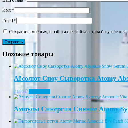
Ваш отзыв
*
Имя
*
Email
*
Сохранить моё имя, email и адрес сайта в этом браузере д
Похожие товары
Абсолют Сноу Сыворотка Atomy Abso
2 800
₽
Подробнее
Ампулы Синергия Сияние Atomy Syne