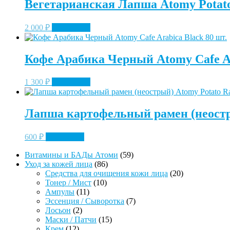
Вегетарианская Лапша Atomy Potato
2 000
₽
Подробнее
Кофе Арабика Черный Atomy Cafe Ar
1 300
₽
Подробнее
Лапша картофельный рамен (неостр
600
₽
Подробнее
59
Витамины и БАДы Атоми
59
86
товаров
Уход за кожей лица
86
товаров
20
Средства для очищения кожи лица
20
10
товаров
Тонер / Мист
10
11
товаров
Ампулы
11
товаров
7
Эссенция / Сыворотка
7
2
товаров
Лосьон
2
товара
15
Маски / Патчи
15
12
товаров
Крем
12