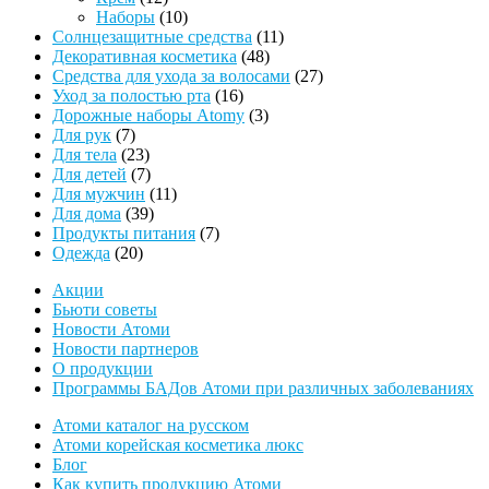
товаров
10
Наборы
10
товаров
11
Солнцезащитные средства
11
48
товаров
Декоративная косметика
48
товаров
27
Средства для ухода за волосами
27
16
товаров
Уход за полостью рта
16
товаров
3
Дорожные наборы Atomy
3
7
товара
Для рук
7
товаров
23
Для тела
23
товара
7
Для детей
7
товаров
11
Для мужчин
11
39
товаров
Для дома
39
товаров
7
Продукты питания
7
20
товаров
Одежда
20
товаров
Акции
Бьюти советы
Новости Атоми
Новости партнеров
О продукции
Программы БАДов Атоми при различных заболеваниях
Атоми каталог на русском
Атоми корейская косметика люкс
Блог
Как купить продукцию Атоми