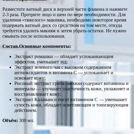
Разместите ватный диск в верхней части флакона и нажмите
2-3 раза. Протрите лицо и шею по мере необходимости. Для
удаления «тяжелого» макияжа, необходимо некоторое время
подержать ватный диск со средством на том месте, откуда
требуется удалить макияж и затем убрать остатки. Не нужно
смывать после использования.
Состав.Основные компоненты:
Экстракт ромашки — обладает успокаивающим
эффектом, уменьшает зуд;
Экстракт зеленого чая с высоким содержанием
антиоксидантов и витамина C — успокаивает и
освежает кожу;
Рисовый экстракт гриба санхван содержит витамины и
минералы — улучшает эластичность кожи, увлажняет и
восстанавливает кожу;
Экстракт Каламанси богат витамином C — уменьшает
сухость кожи, обладает осветляющим и тонизирующим
действием.
Объём:
300 мл.