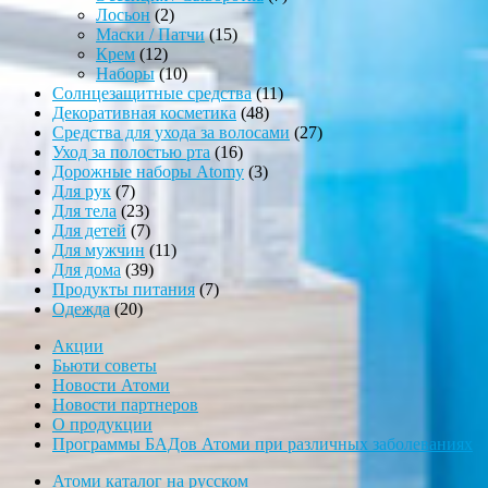
2
товаров
Лосьон
2
товара
15
Маски / Патчи
15
12
товаров
Крем
12
товаров
10
Наборы
10
товаров
11
Солнцезащитные средства
11
48
товаров
Декоративная косметика
48
товаров
27
Средства для ухода за волосами
27
16
товаров
Уход за полостью рта
16
товаров
3
Дорожные наборы Atomy
3
7
товара
Для рук
7
товаров
23
Для тела
23
товара
7
Для детей
7
товаров
11
Для мужчин
11
39
товаров
Для дома
39
товаров
7
Продукты питания
7
20
товаров
Одежда
20
товаров
Акции
Бьюти советы
Новости Атоми
Новости партнеров
О продукции
Программы БАДов Атоми при различных заболеваниях
Атоми каталог на русском