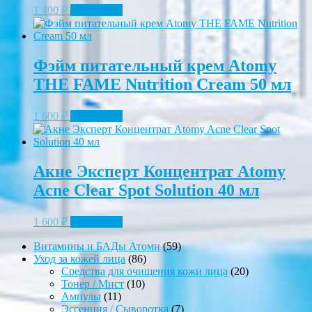
1 400
₽
Подробнее
Фэйм питательный крем Atomy
THE FAME Nutrition Cream 50 мл
1 600
₽
Подробнее
Акне Эксперт Концентрат Atomy
Acne Clear Spot Solution 40 мл
1 600
₽
Подробнее
59
Витамины и БАДы Атоми
59
86
товаров
Уход за кожей лица
86
товаров
20
Средства для очищения кожи лица
20
10
товаров
Тонер / Мист
10
11
товаров
Ампулы
11
товаров
7
Эссенция / Сыворотка
7