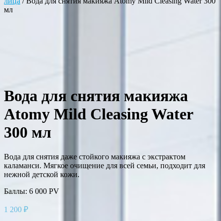
лица
/ Вода для снятия макияжа Atomy Mild Cleasing Water 300
мл
Вода для снятия макияжа
Atomy Mild Cleasing Water
300 мл
Вода для снятия даже стойкого макияжа с экстрактом
каламанси. Мягкое очищение для всей семьи, подходит для
нежной детской кожи.
Баллы: 6 000 PV
1 200
₽