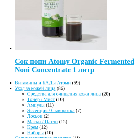
Сок нони Atomy Organic Fermented
Noni Concentrate 1 литр
59
Витамины и БАДы Атоми
59
86
товаров
Уход за кожей лица
86
товаров
20
Средства для очищения кожи лица
20
10
товаров
Тонер / Мист
10
11
товаров
Ампулы
11
товаров
7
Эссенция / Сыворотка
7
2
товаров
Лосьон
2
товара
15
Маски / Патчи
15
12
товаров
Крем
12
товаров
10
Наборы
10
товаров
11