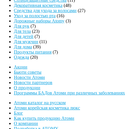
Солнцезащитные средства
11
48
товаров
Декоративная косметика
48
товаров
27
Средства для ухода за волосами
27
16
товаров
Уход за полостью рта
16
товаров
3
Дорожные наборы Atomy
3
7
товара
Для рук
7
товаров
23
Для тела
23
товара
7
Для детей
7
товаров
11
Для мужчин
11
39
товаров
Для дома
39
товаров
7
Продукты питания
7
20
товаров
Одежда
20
товаров
Акции
Бьюти советы
Новости Атоми
Новости партнеров
О продукции
Программы БАДов Атоми при различных заболеваниях
Атоми каталог на русском
Атоми корейская косметика люкс
Блог
Как купить продукцию Атоми
О компании
Подработка в ATOMY