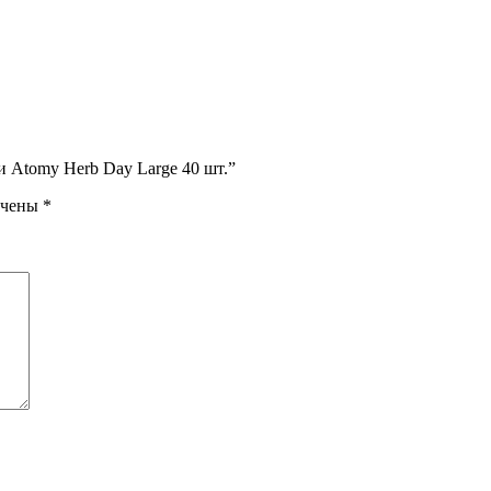
и Atomy Herb Day Large 40 шт.”
ечены
*