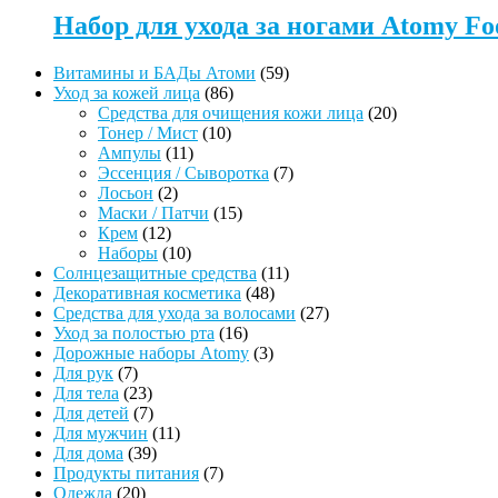
Набор для ухода за ногами Atomy Foo
59
Витамины и БАДы Атоми
59
86
товаров
Уход за кожей лица
86
товаров
20
Средства для очищения кожи лица
20
10
товаров
Тонер / Мист
10
11
товаров
Ампулы
11
товаров
7
Эссенция / Сыворотка
7
2
товаров
Лосьон
2
товара
15
Маски / Патчи
15
12
товаров
Крем
12
товаров
10
Наборы
10
товаров
11
Солнцезащитные средства
11
48
товаров
Декоративная косметика
48
товаров
27
Средства для ухода за волосами
27
16
товаров
Уход за полостью рта
16
товаров
3
Дорожные наборы Atomy
3
7
товара
Для рук
7
товаров
23
Для тела
23
товара
7
Для детей
7
товаров
11
Для мужчин
11
39
товаров
Для дома
39
товаров
7
Продукты питания
7
20
товаров
Одежда
20