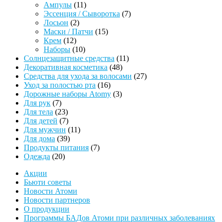
11
товаров
Ампулы
11
товаров
7
Эссенция / Сыворотка
7
2
товаров
Лосьон
2
товара
15
Маски / Патчи
15
12
товаров
Крем
12
товаров
10
Наборы
10
товаров
11
Солнцезащитные средства
11
48
товаров
Декоративная косметика
48
товаров
27
Средства для ухода за волосами
27
16
товаров
Уход за полостью рта
16
товаров
3
Дорожные наборы Atomy
3
7
товара
Для рук
7
товаров
23
Для тела
23
товара
7
Для детей
7
товаров
11
Для мужчин
11
39
товаров
Для дома
39
товаров
7
Продукты питания
7
20
товаров
Одежда
20
товаров
Акции
Бьюти советы
Новости Атоми
Новости партнеров
О продукции
Программы БАДов Атоми при различных заболеваниях