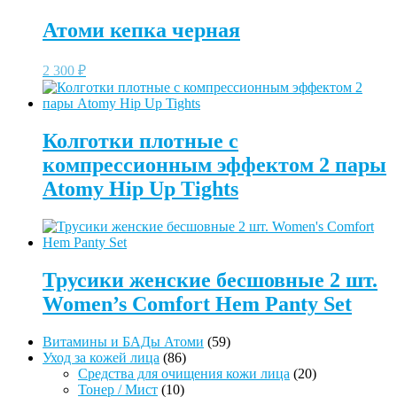
Атоми кепка черная
2 300
₽
Колготки плотные с
компрессионным эффектом 2 пары
Atomy Hip Up Tights
Трусики женские бесшовные 2 шт.
Women’s Comfort Hem Panty Set
59
Витамины и БАДы Атоми
59
86
товаров
Уход за кожей лица
86
товаров
20
Средства для очищения кожи лица
20
10
товаров
Тонер / Мист
10