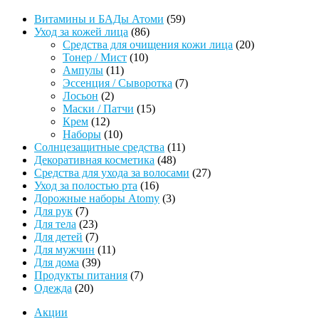
59
Витамины и БАДы Атоми
59
86
товаров
Уход за кожей лица
86
товаров
20
Средства для очищения кожи лица
20
10
товаров
Тонер / Мист
10
11
товаров
Ампулы
11
товаров
7
Эссенция / Сыворотка
7
2
товаров
Лосьон
2
товара
15
Маски / Патчи
15
12
товаров
Крем
12
товаров
10
Наборы
10
товаров
11
Солнцезащитные средства
11
48
товаров
Декоративная косметика
48
товаров
27
Средства для ухода за волосами
27
16
товаров
Уход за полостью рта
16
товаров
3
Дорожные наборы Atomy
3
7
товара
Для рук
7
товаров
23
Для тела
23
товара
7
Для детей
7
товаров
11
Для мужчин
11
39
товаров
Для дома
39
товаров
7
Продукты питания
7
20
товаров
Одежда
20
товаров
Акции