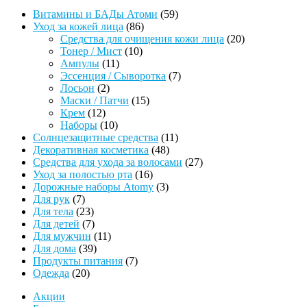
59
Витамины и БАДы Атоми
59
86
товаров
Уход за кожей лица
86
товаров
20
Средства для очищения кожи лица
20
10
товаров
Тонер / Мист
10
11
товаров
Ампулы
11
товаров
7
Эссенция / Сыворотка
7
2
товаров
Лосьон
2
товара
15
Маски / Патчи
15
12
товаров
Крем
12
товаров
10
Наборы
10
товаров
11
Солнцезащитные средства
11
48
товаров
Декоративная косметика
48
товаров
27
Средства для ухода за волосами
27
16
товаров
Уход за полостью рта
16
товаров
3
Дорожные наборы Atomy
3
7
товара
Для рук
7
товаров
23
Для тела
23
товара
7
Для детей
7
товаров
11
Для мужчин
11
39
товаров
Для дома
39
товаров
7
Продукты питания
7
20
товаров
Одежда
20
товаров
Акции