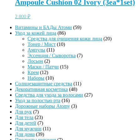
Ampoule Cushion 02 Ivory (3ea*1set)
2 800
₽
59
Витамины и БАДы Атоми
59
86
товаров
Уход за кожей лица
86
товаров
20
Средства для очищения кожи лица
20
10
товаров
Тонер / Мист
10
11
товаров
Ампулы
11
товаров
7
Эссенция / Сыворотка
7
2
товаров
Лосьон
2
товара
15
Маски / Патчи
15
12
товаров
Крем
12
товаров
10
Наборы
10
товаров
11
Солнцезащитные средства
11
48
товаров
Декоративная косметика
48
товаров
27
Средства для ухода за волосами
27
16
товаров
Уход за полостью рта
16
товаров
3
Дорожные наборы Atomy
3
7
товара
Для рук
7
товаров
23
Для тела
23
товара
7
Для детей
7
товаров
11
Для мужчин
11
39
товаров
Для дома
39
товаров
7
Продукты питания
7