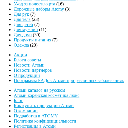
16
товаров
Уход за полостью рта
16
товаров
3
Дорожные наборы Atomy
3
7
товара
Для рук
7
товаров
23
Для тела
23
товара
7
Для детей
7
товаров
11
Для мужчин
11
39
товаров
Для дома
39
товаров
7
Продукты питания
7
20
товаров
Одежда
20
товаров
Акции
Бьюти советы
Новости Атоми
Новости партнеров
О продукции
Программы БАДов Атоми при различных заболеваниях
Атоми каталог на русском
Атоми корейская косметика люкс
Блог
Как купить продукцию Атоми
О компании
Подработка в ATOMY
Политика конфиденциальности
Регистрация в Атоми