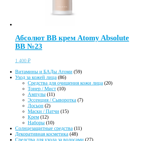
Абсолют BB крем Atomy Absolute
BB №23
1 400
₽
59
Витамины и БАДы Атоми
59
86
товаров
Уход за кожей лица
86
товаров
20
Средства для очищения кожи лица
20
10
товаров
Тонер / Мист
10
11
товаров
Ампулы
11
товаров
7
Эссенция / Сыворотка
7
2
товаров
Лосьон
2
товара
15
Маски / Патчи
15
12
товаров
Крем
12
товаров
10
Наборы
10
товаров
11
Солнцезащитные средства
11
48
товаров
Декоративная косметика
48
товаров
27
Средства для ухода за волосами
27