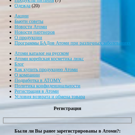
Продукты питания
7
20
товаров
Одежда
20
товаров
Акции
Бьюти советы
Новости Атоми
Новости партнеров
О продукции
Программы БАДов Атоми при различных заболеваниях
Атоми каталог на русском
Атоми корейская косметика люкс
Блог
Как купить продукцию Атоми
О компании
Подработка в ATOMY
Политика конфиденциальности
Регистрация в Атоми
Условия возврата и обмена товара
Регистрация
Были ли Вы ранее зарегистрированы в Атоми?: