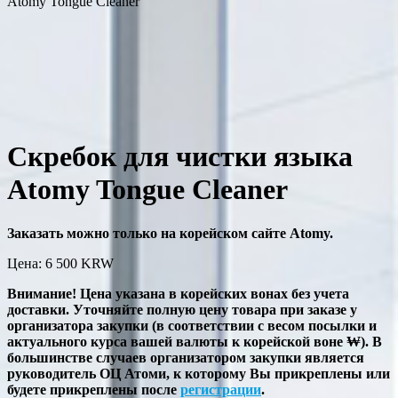
Atomy Tongue Cleaner
Скребок для чистки языка
Atomy Tongue Cleaner
Заказать можно только на корейском сайте Atomy.
Цена: 6 500
KRW
Внимание! Цена указана в корейских вонах без учета
доставки. Уточняйте полную цену товара при заказе у
организатора закупки (в соответствии с весом посылки и
актуального курса вашей валюты к корейской воне ₩). В
большинстве случаев организатором закупки является
руководитель ОЦ Атоми, к которому Вы прикреплены или
будете прикреплены после
регистрации
.