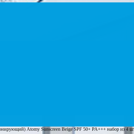
онирующий) Atomy Sunscreen Beige SPF 50+ PA+++ набор из 4 ш