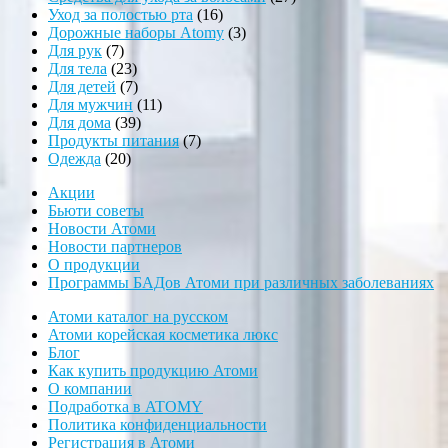
16
товаров
Уход за полостью рта
16
товаров
3
Дорожные наборы Atomy
3
7
товара
Для рук
7
товаров
23
Для тела
23
товара
7
Для детей
7
товаров
11
Для мужчин
11
39
товаров
Для дома
39
товаров
7
Продукты питания
7
20
товаров
Одежда
20
товаров
Акции
Бьюти советы
Новости Атоми
Новости партнеров
О продукции
Программы БАДов Атоми при различных заболеваниях
Атоми каталог на русском
Атоми корейская косметика люкс
Блог
Как купить продукцию Атоми
О компании
Подработка в ATOMY
Политика конфиденциальности
Регистрация в Атоми