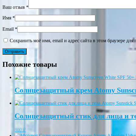
Ваш отзыв
*
Имя
*
Email
*
Сохранить моё имя, email и адрес сайта в этом браузере д
Похожие товары
Солнцезащитный крем Atomy Sunscr
Солнцезащитный стик для лица и те
800
₽