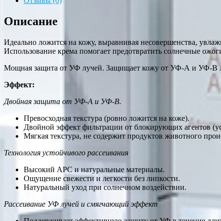
Отзывы (0)
Описание
Идеально ложится на кожу, выравнивая несовершенства, увлажн
Использование крема помогает предотвратить солнечные ожоги
Мощная защита от УФ лучей. Защищает кожу от УФ-А и УФ-В л
Эффект:
Двойная защита от УФ-А и УФ-В.
Превосходная текстура (ровно ложится на коже).
Двойной эффект фильтрации от блокирующих агентов (ус
Мягкая текстура, не содержит продуктов животного про
Технология устойчивого рассеивания
Высокий APC и натуральные материалы.
Ощущение свежести и легкости без липкости.
Натуральный уход при солнечном воздействии.
Рассеивание УФ лучей и смягчающий эффект
Поддерживает эффективную защиту от УФ в течение дли