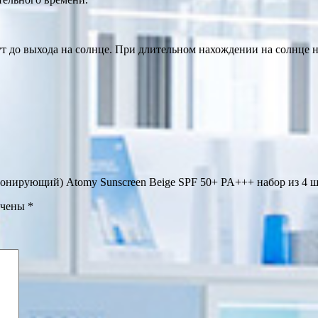
ут до выхода на солнце. При длительном нахождении на солнце н
тонирующий) Atomy Sunscreen Beige SPF 50+ PA+++ набор из 4 
ечены
*