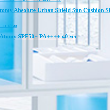
y Absolute Urban Shield Sun Cushion S
Atomy SPF50+ PA++++ 40 мл