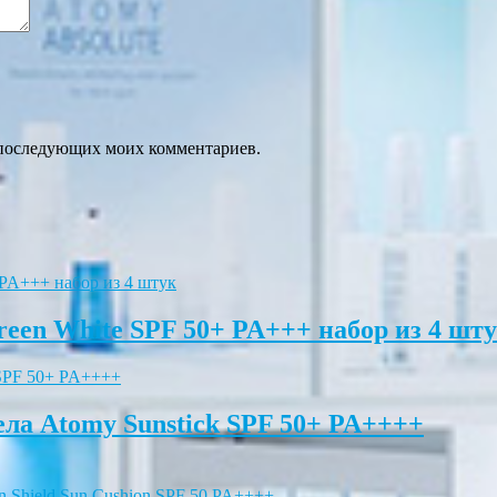
ля последующих моих комментариев.
een White SPF 50+ PA+++ набор из 4 шт
ла Atomy Sunstick SPF 50+ PA++++