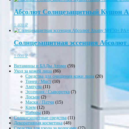
Абсолют Солнцезащитный Кушон Atom
1 400
₽
Солнцезащитная эссенция Абсолют 
1 000
₽
59
Витамины и БАДы Атоми
59
86
товаров
Уход за кожей лица
86
товаров
20
Средства для очищения кожи лица
20
10
товаров
Тонер / Мист
10
11
товаров
Ампулы
11
товаров
7
Эссенция / Сыворотка
7
2
товаров
Лосьон
2
товара
15
Маски / Патчи
15
12
товаров
Крем
12
товаров
10
Наборы
10
товаров
11
Солнцезащитные средства
11
48
товаров
Декоративная косметика
48
товаров
27
Средства для ухода за волосами
27