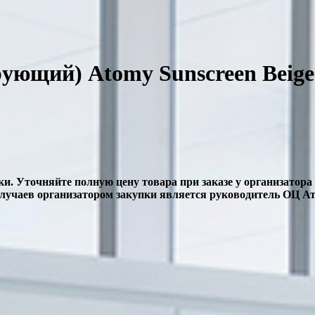
ющий) Atomy Sunscreen Beige 
ки. Уточняйте полную цену товара при заказе у организатора
случаев организатором закупки является руководитель ОЦ А