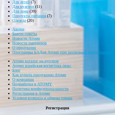
товара
7
Для детей
7
товаров
11
Для мужчин
11
39
товаров
Для дома
39
товаров
7
Продукты питания
7
20
товаров
Одежда
20
товаров
Акции
Бьюти советы
Новости Атоми
Новости партнеров
О продукции
Программы БАДов Атоми при различных заболеваниях
Атоми каталог на русском
Атоми корейская косметика люкс
Блог
Как купить продукцию Атоми
О компании
Подработка в ATOMY
Политика конфиденциальности
Регистрация в Атоми
Условия возврата и обмена товара
Регистрация