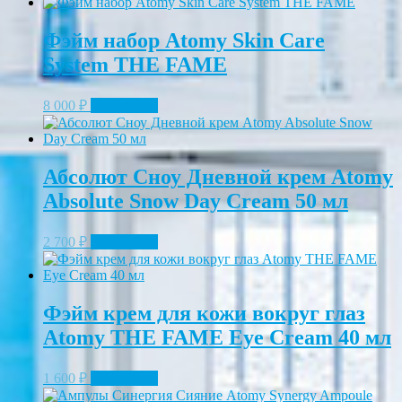
Фэйм набор Atomy Skin Care
System THE FAME
8 000
₽
Подробнее
Абсолют Сноу Дневной крем Atomy
Absolute Snow Day Cream 50 мл
2 700
₽
Подробнее
Фэйм крем для кожи вокруг глаз
Atomy THE FAME Eye Cream 40 мл
1 600
₽
Подробнее