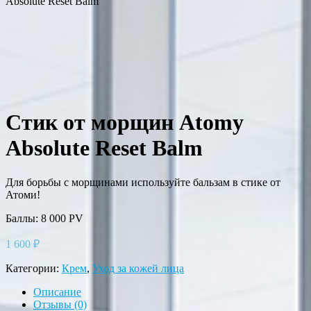
Absolute Reset Balm
Стик от морщин Atomy
Absolute Reset Balm
Для борьбы с морщинами используйте бальзам в стике от
Атоми!
Баллы: 8 000
PV
1 600
₽
Категории:
Крем
,
Уход за кожей лица
Описание
Отзывы (0)