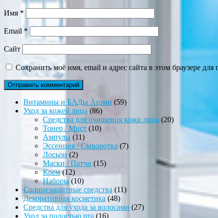
Имя
*
Email
*
Сайт
Сохранить моё имя, email и адрес сайта в этом браузере д
59
Витамины и БАДы Атоми
59
86
товаров
Уход за кожей лица
86
товаров
20
Средства для очищения кожи лица
20
10
товаров
Тонер / Мист
10
11
товаров
Ампулы
11
товаров
7
Эссенция / Сыворотка
7
2
товаров
Лосьон
2
товара
15
Маски / Патчи
15
12
товаров
Крем
12
товаров
10
Наборы
10
товаров
11
Солнцезащитные средства
11
48
товаров
Декоративная косметика
48
товаров
27
Средства для ухода за волосами
27
16
товаров
Уход за полостью рта
16