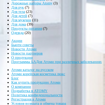
товаров
3
Дорожные наборы Atomy
3
7
товара
Для рук
7
товаров
23
Для тела
23
товара
7
Для детей
7
товаров
11
Для мужчин
11
39
товаров
Для дома
39
товаров
7
Продукты питания
7
20
товаров
Одежда
20
товаров
Акции
Бьюти советы
Новости Атоми
Новости партнеров
О продукции
Программы БАДов Атоми при различных заболеваниях
Атоми каталог на русском
Атоми корейская косметика люкс
Блог
Как купить продукцию Атоми
О компании
Подработка в ATOMY
Политика конфиденциальности
Регистрация в Атоми
Условия возврата и обмена товара