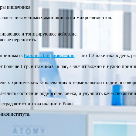
оры кишечника.
кладезь незаменимых аминокислот и микроэлементов.
ливающее и тонизирующее действие.
легче переносить.
 принимать
Баланс Лайф коктейль
— по 1-3 пакетика в день, ра
т больше 1 гр. витамина С в час, а значит можно и нужно прин
яжёлых хронических заболеваниях в терминальной стадии, я гово
блегчить состояние родного человека, и улучшить качество жизни
страдают от интоксикации и боли.
онкоинститута.