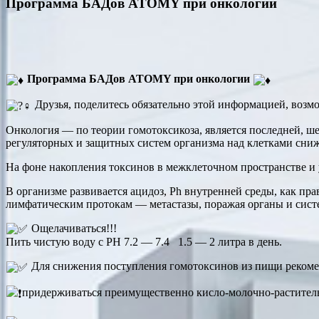
Программа БАДов ATOMY при онкологии
Программа БАДов ATOMY при онкологии
Друзья, поделитесь обязательно этой информацией, возм
Онкология — по теории гомотоксикоза, является последней, ш
регуляторных и защитных систем организма над клетками сни
На фоне накопления токсинов в межклеточном пространстве и 
В организме развивается ацидоз, Рh внутренней среды, как пр
лимфатическим протокам — метастазы, поражая органы и сист
Ощелачиваться!!!
Пить чистую воду с PH 7.2 — 7.4 1.5 — 2 литра в день.
Для снижения поступления гомотоксинов из пищи рекоме
придерживаться преимущественно кисло-молочно-раститель