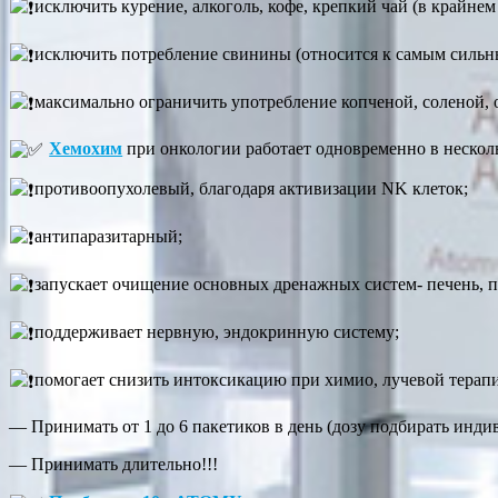
исключить курение, алкоголь, кофе, крепкий чай (в крайнем
исключить потребление свинины (относится к самым сильны
максимально ограничить употребление копченой, соленой, 
Хемохим
при онкологии работает одновременно в нескол
противоопухолевый, благодаря активизации NK клеток;
антипаразитарный;
запускает очищение основных дренажных систем- печень, 
поддерживает нервную, эндокринную систему;
помогает снизить интоксикацию при химио, лучевой терап
— Принимать от 1 до 6 пакетиков в день (дозу подбирать инди
— Принимать длительно!!!