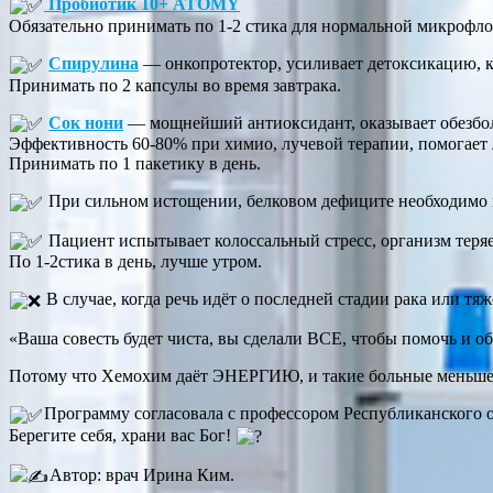
Пробиотик 10+ ATOMY
Обязательно принимать по 1-2 стика для нормальной микрофл
Спирулина
— онкопротектор, усиливает детоксикацию, 
Принимать по 2 капсулы во время завтрака.
Сок нони
— мощнейший антиоксидант, оказывает обезбо
Эффективность 60-80% при химио, лучевой терапии, помогает 
Принимать по 1 пакетику в день.
При сильном истощении, белковом дефиците необходимо
Пациент испытывает колоссальный стресс, организм теряе
По 1-2стика в день, лучше утром.
В случае, когда речь идёт о последней стадии рака или т
«Ваша совесть будет чиста, вы сделали ВСЕ, чтобы помочь и о
Потому что Хемохим даёт ЭНЕРГИЮ, и такие больные меньше 
Программу согласовала с профессором Республиканского 
Берегите себя, храни вас Бог!
Автор: врач Ирина Ким.