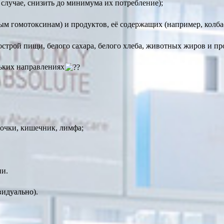
 случае, снизить до минимума их потребление);
м гомотоксинам) и продуктов, её содержащих (например, колба
острой пищи, белого сахара, белого хлеба, животных жиров и п
ьких направлениях
почки, кишечник, лимфа;
ии.
видуально).