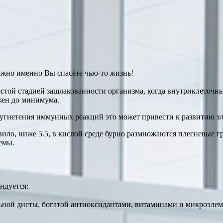
ожно именно Вы спасёте чью-то жизнь!
естой стадией зашлакованности организма, когда внутриклеточн
жен до минимума.
угнетения иммунных реакций это может привести к развитию зл
авило, ниже 5.5, в кислой среде бурно размножаются плесневые 
емы.
ндуется:
ной диеты, богатой антиоксидантами, витаминами и микроэлем