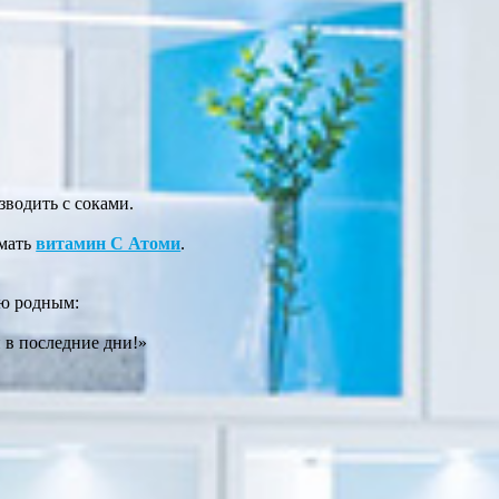
зводить с соками.
имать
витамин С Атоми
.
рю родным:
 в последние дни!»