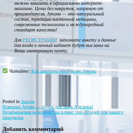
можно заказать в официальном интернет-
магазине. Цены без накруток, напрямую от
производителя. Атоми — это натуральный
состав, традиции восточной медицины,
современные технологии и международный
стандарт качества!
Для
РЕГИСТРАЦИИ
заполните анкету и данные
для входа в личный кабинет будут высланы на
Вашу электронную почту.
Читайте:
Как заказать продукцию Атоми
Posted in
Акции
Навигация
Новинка Атоми — пудра для лица Аделика!
Незабываемая вечеринка на пляже: топ-10 идей для вашего
по
праздника
записям
Добавить комментарий