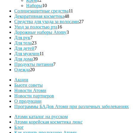
Крем
12
товаров
10
Наборы
10
товаров
11
Солнцезащитные средства
11
48
товаров
Декоративная косметика
48
товаров
27
Средства для ухода за волосами
27
16
товаров
Уход за полостью рта
16
товаров
3
Дорожные наборы Atomy
3
7
товара
Для рук
7
товаров
23
Для тела
23
товара
7
Для детей
7
товаров
11
Для мужчин
11
39
товаров
Для дома
39
товаров
7
Продукты питания
7
20
товаров
Одежда
20
товаров
Акции
Бьюти советы
Новости Атоми
Новости партнеров
О продукции
Программы БАДов Атоми при различных заболеваниях
Атоми каталог на русском
Атоми корейская косметика люкс
Блог
Как купить продукцию Атоми