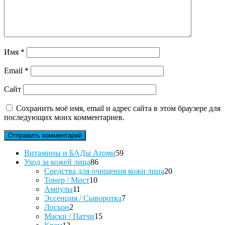
Имя
*
Email
*
Сайт
Сохранить моё имя, email и адрес сайта в этом браузере для
последующих моих комментариев.
59
Витамины и БАДы Атоми
59
86
товаров
Уход за кожей лица
86
товаров
20
Средства для очищения кожи лица
20
10
товаров
Тонер / Мист
10
11
товаров
Ампулы
11
товаров
7
Эссенция / Сыворотка
7
2
товаров
Лосьон
2
товара
15
Маски / Патчи
15
12
товаров