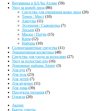
59
Витамины и БАДы Атоми
59
86
товаров
Уход за кожей лица
86
товаров
20
Средства для очищения кожи лица
20
10
товаров
Тонер / Мист
10
11
товаров
Ампулы
11
товаров
7
Эссенция / Сыворотка
7
2
товаров
Лосьон
2
товара
15
Маски / Патчи
15
12
товаров
Крем
12
товаров
10
Наборы
10
товаров
11
Солнцезащитные средства
11
48
товаров
Декоративная косметика
48
товаров
27
Средства для ухода за волосами
27
16
товаров
Уход за полостью рта
16
товаров
3
Дорожные наборы Atomy
3
7
товара
Для рук
7
товаров
23
Для тела
23
товара
7
Для детей
7
товаров
11
Для мужчин
11
39
товаров
Для дома
39
товаров
7
Продукты питания
7
20
товаров
Одежда
20
товаров
Акции
Бьюти советы