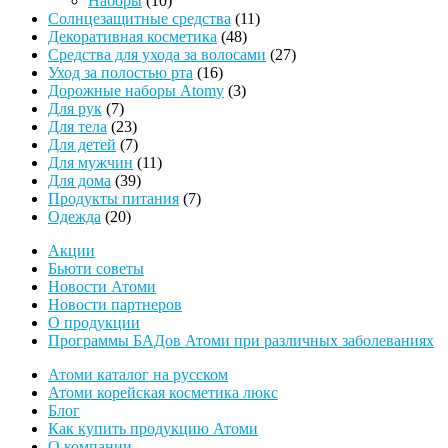
Наборы
10
товаров
11
Солнцезащитные средства
11
48
товаров
Декоративная косметика
48
товаров
27
Средства для ухода за волосами
27
16
товаров
Уход за полостью рта
16
товаров
3
Дорожные наборы Atomy
3
7
товара
Для рук
7
товаров
23
Для тела
23
товара
7
Для детей
7
товаров
11
Для мужчин
11
39
товаров
Для дома
39
товаров
7
Продукты питания
7
20
товаров
Одежда
20
товаров
Акции
Бьюти советы
Новости Атоми
Новости партнеров
О продукции
Программы БАДов Атоми при различных заболеваниях
Атоми каталог на русском
Атоми корейская косметика люкс
Блог
Как купить продукцию Атоми
О компании