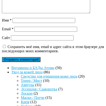
Имя
*
Email
*
Сайт
Сохранить моё имя, email и адрес сайта в этом браузере для
последующих моих комментариев.
59
Витамины и БАДы Атоми
59
86
товаров
Уход за кожей лица
86
товаров
20
Средства для очищения кожи лица
20
10
товаров
Тонер / Мист
10
11
товаров
Ампулы
11
товаров
7
Эссенция / Сыворотка
7
2
товаров
Лосьон
2
товара
15
Маски / Патчи
15
12
товаров
Крем
12
товаров
10