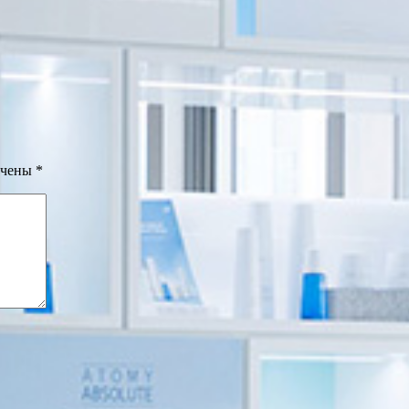
ечены
*