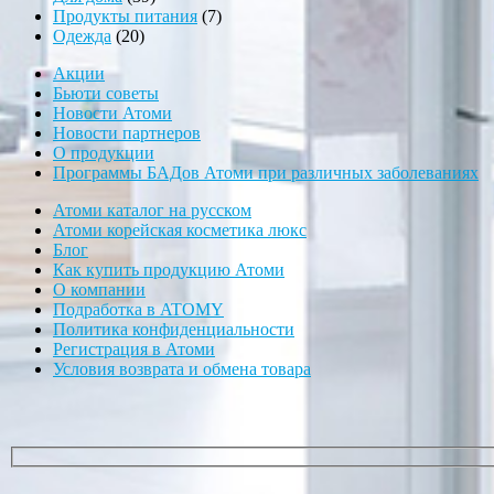
товаров
7
Продукты питания
7
20
товаров
Одежда
20
товаров
Акции
Бьюти советы
Новости Атоми
Новости партнеров
О продукции
Программы БАДов Атоми при различных заболеваниях
Атоми каталог на русском
Атоми корейская косметика люкс
Блог
Как купить продукцию Атоми
О компании
Подработка в ATOMY
Политика конфиденциальности
Регистрация в Атоми
Условия возврата и обмена товара