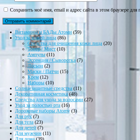
Сохранить моё имя, email и адрес сайта в этом браузере д
59
Витамины и БАДы Атоми
59
86
товаров
Уход за кожей лица
86
товаров
20
Средства для очищения кожи лица
20
10
товаров
Тонер / Мист
10
11
товаров
Ампулы
11
товаров
7
Эссенция / Сыворотка
7
2
товаров
Лосьон
2
товара
15
Маски / Патчи
15
12
товаров
Крем
12
товаров
10
Наборы
10
товаров
11
Солнцезащитные средства
11
48
товаров
Декоративная косметика
48
товаров
27
Средства для ухода за волосами
27
16
товаров
Уход за полостью рта
16
товаров
3
Дорожные наборы Atomy
3
7
товара
Для рук
7
товаров
23
Для тела
23
товара
7
Для детей
7
товаров
11
Для мужчин
11
39
товаров
Для дома
39