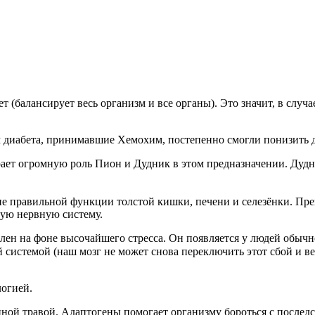
(балансирует весь организм и все органы). Это значит, в случае
 диабета, принимавшие Хемохим, постепенно смогли понизить д
ает огромную роль Пион и Дудник в этом предназначении. Дудн
е правильной функции толстой кишки, печени и селезёнки. Пре
вую нервную систему.
влен на фоне высочайшего стресса. Он появляется у людей обыч
й системой (наш мозг не может снова переключить этот сбой и в
логией.
ной травой. Адаптогены помогает организму бороться с послед