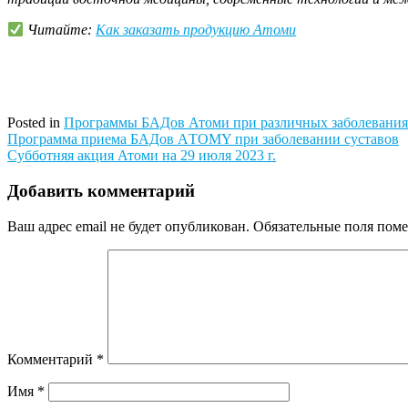
Читайте:
Как заказать продукцию Атоми
Posted in
Программы БАДов Атоми при различных заболевания
Навигация
Программа приема БАДов АTOMY при заболевании суставов
Субботняя акция Атоми на 29 июля 2023 г.
по
записям
Добавить комментарий
Ваш адрес email не будет опубликован.
Обязательные поля пом
Комментарий
*
Имя
*