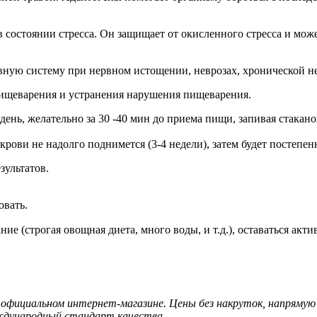
 состоянии стресса. Он защищает от окисленного стресса и мож
вную систему при нервном истощении, неврозах, хронической не
ищеварения и устранения нарушения пищеварения.
день, желательно за 30 -40 мин до приема пищи, запивая стакан
крови не надолго поднимется (3-4 недели), затем будет постепен
зультатов.
овать.
 (строгая овощная диета, много воды, и т.д.), оставаться акти
официальном интернет-магазине. Цены без накруток, напрямую
ждународный стандарт качества.