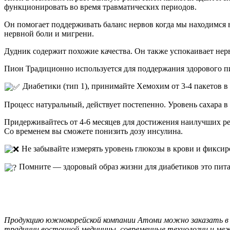
функционировать во время травматических периодов.
Он помогает поддерживать баланс нервов когда мы находимся в
нервной боли и мигрени.
Дудник содержит похожие качества. Он также успокаивает нер
Пион Традиционно используется для поддержания здорового п
Диабетики (тип 1), принимайте Хемохим от 3-4 пакетов в 
Процесс натуральный, действует постепенно. Уровень сахара в 
Придерживайтесь от 4-6 месяцев для достижения наилучших ре
Со временем вы сможете понизить дозу инсулина.
Не забывайте измерять уровень глюкозы в крови и фиксир
Помните — здоровый образ жизни для диабетиков это питание
Продукцию южнокорейской компании Атоми можно заказать в 
традиции восточной медицины, современные технологии и ме