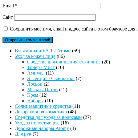
Email
*
Сайт
Сохранить моё имя, email и адрес сайта в этом браузере д
59
Витамины и БАДы Атоми
59
86
товаров
Уход за кожей лица
86
товаров
20
Средства для очищения кожи лица
20
10
товаров
Тонер / Мист
10
11
товаров
Ампулы
11
товаров
7
Эссенция / Сыворотка
7
2
товаров
Лосьон
2
товара
15
Маски / Патчи
15
12
товаров
Крем
12
товаров
10
Наборы
10
товаров
11
Солнцезащитные средства
11
48
товаров
Декоративная косметика
48
товаров
27
Средства для ухода за волосами
27
16
товаров
Уход за полостью рта
16
товаров
3
Дорожные наборы Atomy
3
7
товара
Для рук
7