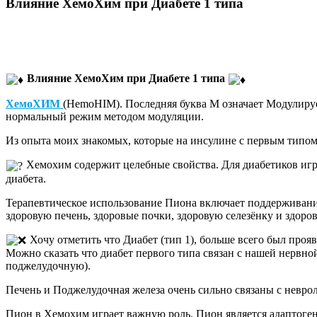
Влияние ХемоХим при Диабете 1 типа
Влияние ХемоХим при Диабете 1 типа
ХемоХИМ
(HemoHIM). Последняя буква М означает Модулирует 
нормальный режим методом модуляции.
Из опыта моих знакомых, которые на инсулине с первым типом
Хемохим содержит целебные свойства. Для диабетиков игр
диабета.
Терапевтическое использование Пиона включает поддерживани
здоровую печень, здоровые почки, здоровую селезёнку и здоро
Хочу отметить что Диабет (тип 1), больше всего был проя
Можно сказать что диабет первого типа связан с нашей нервно
поджелудочную).
Печень и Поджелудочная железа очень сильно связаны с невро
Пион в Хемохим играет важную роль. Пион является адаптоген