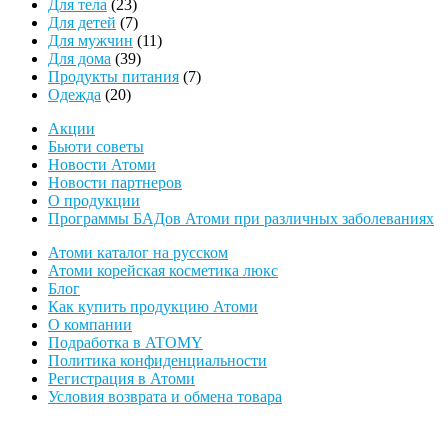
товаров
23
Для тела
23
товара
7
Для детей
7
товаров
11
Для мужчин
11
39
товаров
Для дома
39
товаров
7
Продукты питания
7
20
товаров
Одежда
20
товаров
Акции
Бьюти советы
Новости Атоми
Новости партнеров
О продукции
Программы БАДов Атоми при различных заболеваниях
Атоми каталог на русском
Атоми корейская косметика люкс
Блог
Как купить продукцию Атоми
О компании
Подработка в ATOMY
Политика конфиденциальности
Регистрация в Атоми
Условия возврата и обмена товара