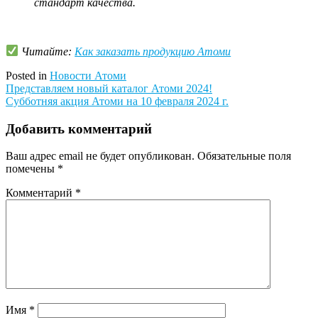
стандарт качества.
Читайте:
Как заказать продукцию Атоми
Posted in
Новости Атоми
Навигация
Представляем новый каталог Атоми 2024!
Субботняя акция Атоми на 10 февраля 2024 г.
по
записям
Добавить комментарий
Ваш адрес email не будет опубликован.
Обязательные поля
помечены
*
Комментарий
*
Имя
*