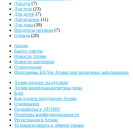
7
товара
Для рук
7
товаров
23
Для тела
23
товара
7
Для детей
7
товаров
11
Для мужчин
11
39
товаров
Для дома
39
товаров
7
Продукты питания
7
20
товаров
Одежда
20
товаров
Акции
Бьюти советы
Новости Атоми
Новости партнеров
О продукции
Программы БАДов Атоми при различных заболеваниях
Атоми каталог на русском
Атоми корейская косметика люкс
Блог
Как купить продукцию Атоми
О компании
Подработка в ATOMY
Политика конфиденциальности
Регистрация в Атоми
Условия возврата и обмена товара