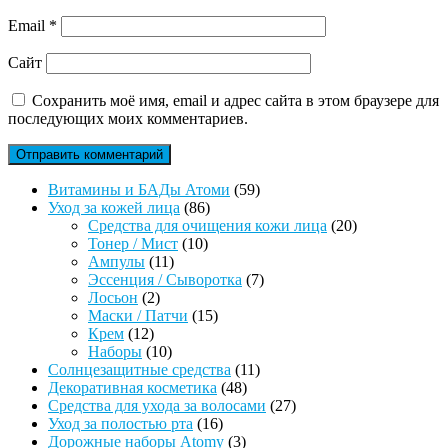
Email
*
Сайт
Сохранить моё имя, email и адрес сайта в этом браузере для
последующих моих комментариев.
59
Витамины и БАДы Атоми
59
86
товаров
Уход за кожей лица
86
товаров
20
Средства для очищения кожи лица
20
10
товаров
Тонер / Мист
10
11
товаров
Ампулы
11
товаров
7
Эссенция / Сыворотка
7
2
товаров
Лосьон
2
товара
15
Маски / Патчи
15
12
товаров
Крем
12
товаров
10
Наборы
10
товаров
11
Солнцезащитные средства
11
48
товаров
Декоративная косметика
48
товаров
27
Средства для ухода за волосами
27
16
товаров
Уход за полостью рта
16
товаров
3
Дорожные наборы Atomy
3