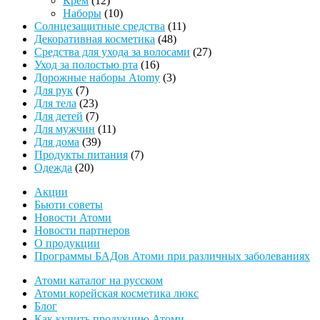
Крем
12
товаров
10
Наборы
10
товаров
11
Солнцезащитные средства
11
48
товаров
Декоративная косметика
48
товаров
27
Средства для ухода за волосами
27
16
товаров
Уход за полостью рта
16
товаров
3
Дорожные наборы Atomy
3
7
товара
Для рук
7
товаров
23
Для тела
23
товара
7
Для детей
7
товаров
11
Для мужчин
11
39
товаров
Для дома
39
товаров
7
Продукты питания
7
20
товаров
Одежда
20
товаров
Акции
Бьюти советы
Новости Атоми
Новости партнеров
О продукции
Программы БАДов Атоми при различных заболеваниях
Атоми каталог на русском
Атоми корейская косметика люкс
Блог
Как купить продукцию Атоми