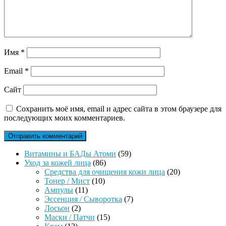
Имя
*
Email
*
Сайт
Сохранить моё имя, email и адрес сайта в этом браузере для
последующих моих комментариев.
59
Витамины и БАДы Атоми
59
86
товаров
Уход за кожей лица
86
товаров
20
Средства для очищения кожи лица
20
10
товаров
Тонер / Мист
10
11
товаров
Ампулы
11
товаров
7
Эссенция / Сыворотка
7
2
товаров
Лосьон
2
товара
15
Маски / Патчи
15
12
товаров