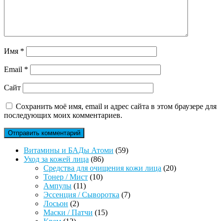
Имя
*
Email
*
Сайт
Сохранить моё имя, email и адрес сайта в этом браузере для
последующих моих комментариев.
59
Витамины и БАДы Атоми
59
86
товаров
Уход за кожей лица
86
товаров
20
Средства для очищения кожи лица
20
10
товаров
Тонер / Мист
10
11
товаров
Ампулы
11
товаров
7
Эссенция / Сыворотка
7
2
товаров
Лосьон
2
товара
15
Маски / Патчи
15
12
товаров