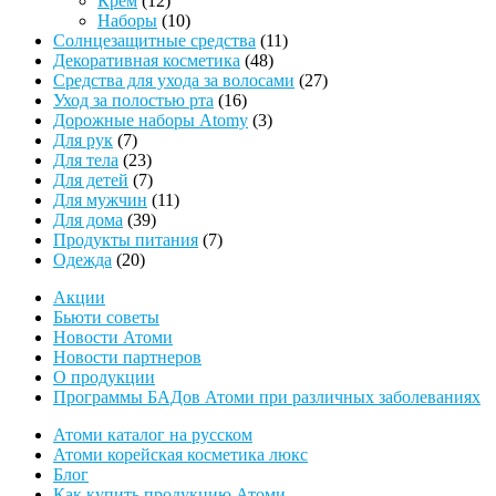
Крем
12
товаров
10
Наборы
10
товаров
11
Солнцезащитные средства
11
48
товаров
Декоративная косметика
48
товаров
27
Средства для ухода за волосами
27
16
товаров
Уход за полостью рта
16
товаров
3
Дорожные наборы Atomy
3
7
товара
Для рук
7
товаров
23
Для тела
23
товара
7
Для детей
7
товаров
11
Для мужчин
11
39
товаров
Для дома
39
товаров
7
Продукты питания
7
20
товаров
Одежда
20
товаров
Акции
Бьюти советы
Новости Атоми
Новости партнеров
О продукции
Программы БАДов Атоми при различных заболеваниях
Атоми каталог на русском
Атоми корейская косметика люкс
Блог
Как купить продукцию Атоми