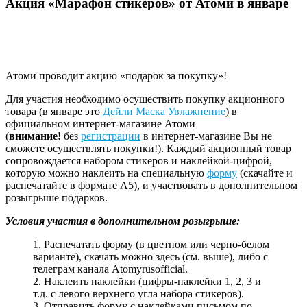
Акция «Марафон стикеров» от Атоми в январе
Атоми проводит акцию «подарок за покупку»!
Для участия необходимо осуществить покупку акционного
товара (в январе это
Дейли Маска Увлажнение
) в
официальном интернет-магазине Атоми
(
внимание!
без
регистрации
в интернет-магазине Вы не
сможете осуществлять покупки!). Каждый акционный товар
сопровождается набором стикеров и наклейкой-цифрой,
которую можно наклеить на специальную
форму
(скачайте и
распечатайте в формате А5), и участвовать в дополнительном
розыгрыше подарков.
Условия участия в дополнительном розыгрыше:
1. Распечатать форму (в цветном или черно-белом
варианте), скачать можно здесь (см. выше), либо с
телеграм канала Atomyrusofficial.
2. Наклеить наклейки (цифры-наклейки 1, 2, 3 и
т.д. с левого верхнего угла набора стикеров).
3. Отправить форму с наклейками письмом по