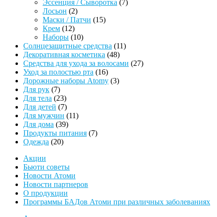
товаров
7
Эссенция / Сыворотка
7
2
товаров
Лосьон
2
товара
15
Маски / Патчи
15
12
товаров
Крем
12
товаров
10
Наборы
10
товаров
11
Солнцезащитные средства
11
48
товаров
Декоративная косметика
48
товаров
27
Средства для ухода за волосами
27
16
товаров
Уход за полостью рта
16
товаров
3
Дорожные наборы Atomy
3
7
товара
Для рук
7
товаров
23
Для тела
23
товара
7
Для детей
7
товаров
11
Для мужчин
11
39
товаров
Для дома
39
товаров
7
Продукты питания
7
20
товаров
Одежда
20
товаров
Акции
Бьюти советы
Новости Атоми
Новости партнеров
О продукции
Программы БАДов Атоми при различных заболеваниях