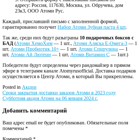
адресу: Россия, 117630, Москва, ул. Обручева, дом
23к3, ООО Атоми Рус.
Каждый, приславший письмо с заполненной формой,
гарантированно получит
Набор Атоми Зубная паста 4 шт
.
Так же, среди них будут разыграны
10 подарочных боксов с
БАД
(
Атоми ХемоХим
— 1 шт.,
Атоми Аляска Е-Омега-3
— 1
шт,
Атоми Пробиотик 10+
— 1 шт,
Атоми Спирулина
— 1
шт,
Атоми Ай Лютеин
— 1 шт,
Атоми Витамин С
— 1шт.)
Победители будут определены через рандомайзер в прямом
эфире в телеграмм канале Atomyrusofficial. Доставка подарков
осуществляется в Центр Атоми, в который Вы прикреплены.
Posted in
Акции
Навигация
Сроки закрытия доставки заказов Атоми в 2023 году
Субботняя акция Атоми на 06 января 2024 г.
по
записям
Добавить комментарий
Ваш адрес email не будет опубликован.
Обязательные поля
помечены
*
Комментарий
*