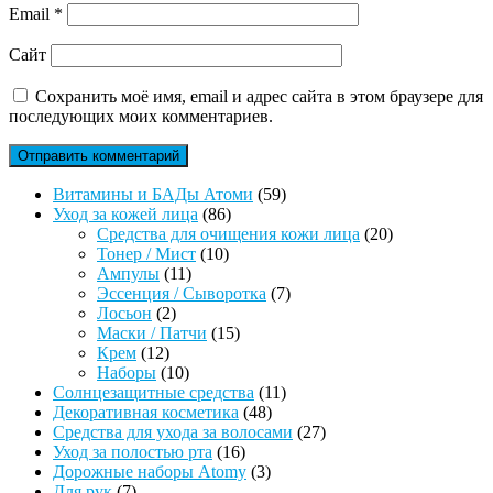
Email
*
Сайт
Сохранить моё имя, email и адрес сайта в этом браузере для
последующих моих комментариев.
59
Витамины и БАДы Атоми
59
86
товаров
Уход за кожей лица
86
товаров
20
Средства для очищения кожи лица
20
10
товаров
Тонер / Мист
10
11
товаров
Ампулы
11
товаров
7
Эссенция / Сыворотка
7
2
товаров
Лосьон
2
товара
15
Маски / Патчи
15
12
товаров
Крем
12
товаров
10
Наборы
10
товаров
11
Солнцезащитные средства
11
48
товаров
Декоративная косметика
48
товаров
27
Средства для ухода за волосами
27
16
товаров
Уход за полостью рта
16
товаров
3
Дорожные наборы Atomy
3
7
товара
Для рук
7