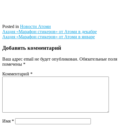
Posted in
Новости Атоми
Навигация
Акция «Марафон стикеров» от Атоми в декабре
Акция «Марафон стикеров» от Атоми в январе
по
записям
Добавить комментарий
Ваш адрес email не будет опубликован.
Обязательные поля
помечены
*
Комментарий
*
Имя
*