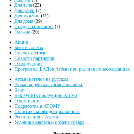
товаров
23
Для тела
23
товара
7
Для детей
7
товаров
11
Для мужчин
11
39
товаров
Для дома
39
товаров
7
Продукты питания
7
20
товаров
Одежда
20
товаров
Акции
Бьюти советы
Новости Атоми
Новости партнеров
О продукции
Программы БАДов Атоми при различных заболеваниях
Атоми каталог на русском
Атоми корейская косметика люкс
Блог
Как купить продукцию Атоми
О компании
Подработка в ATOMY
Политика конфиденциальности
Регистрация в Атоми
Условия возврата и обмена товара
Регистрация