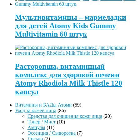
Мультивитамины – мармеладки
для детей Atomy Kids Gummy
Multivitamin 60 штук
Расторопша, витаминный
комплекс для здоровой печени
Atomy Rhodiola Milk Thistle 120
капсул
59
Витамины и БАДы Атоми
59
86
товаров
Уход за кожей лица
86
товаров
20
Средства для очищения кожи лица
20
10
товаров
Тонер / Мист
10
11
товаров
Ампулы
11
товаров
7
Эссенция / Сыворотка
7
2
товаров
Лосьон
2