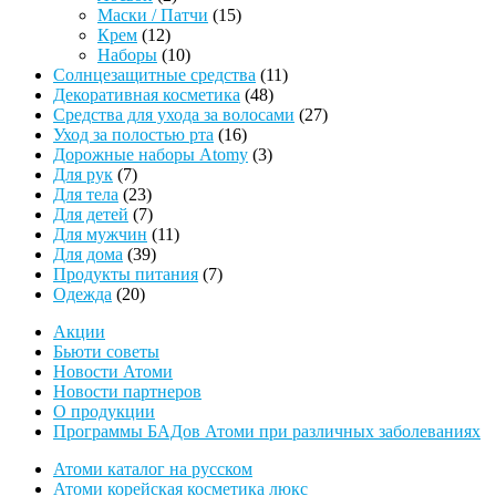
товара
15
Маски / Патчи
15
12
товаров
Крем
12
товаров
10
Наборы
10
товаров
11
Солнцезащитные средства
11
48
товаров
Декоративная косметика
48
товаров
27
Средства для ухода за волосами
27
16
товаров
Уход за полостью рта
16
товаров
3
Дорожные наборы Atomy
3
7
товара
Для рук
7
товаров
23
Для тела
23
товара
7
Для детей
7
товаров
11
Для мужчин
11
39
товаров
Для дома
39
товаров
7
Продукты питания
7
20
товаров
Одежда
20
товаров
Акции
Бьюти советы
Новости Атоми
Новости партнеров
О продукции
Программы БАДов Атоми при различных заболеваниях
Атоми каталог на русском
Атоми корейская косметика люкс