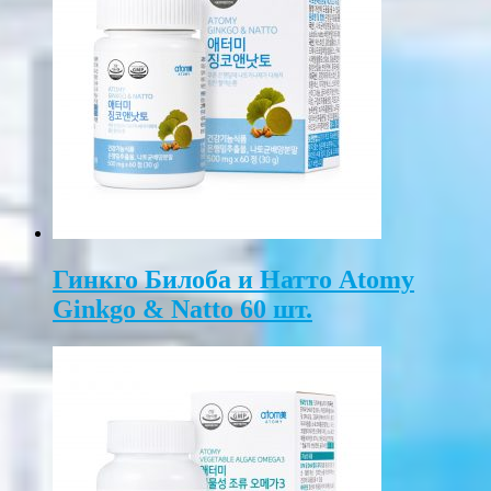
Гинкго Билоба и Натто Atomy
Ginkgo & Natto 60 шт.