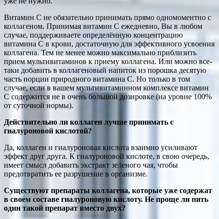
уже не нужно.
Витамин С не обязательно принимать прямо одномоментно с
коллагеном. Принимая витамин С ежедневно, Вы в любом
случае, поддерживаете определённую концентрацию
витамина С в крови, достаточную для эффективного усвоения
коллагена. Тем не менее можно максимально приблизить
прием мультивитаминов к приему коллагена. Или можно все-
таки добавить в коллагеновый напиток из порошка десятую
часть порции природного витамина С. Но только в том
случае, если в вашем мультивитаминном комплексе витамин
С содержится не в очень большой дозировке (на уровне 100%
от суточной нормы).
Действительно ли коллаген лучше принимать с
гиалуроновой кислотой?
Да, коллаген и гиалуроновая кислота взаимно усиливают
эффект друг друга. К гиалуроновой кислоте, в свою очередь,
имеет смысл добавить экстракт зеленого чая, чтобы
предотвратить ее разрушение в организме.
Существуют препараты коллагена, которые уже содержат
в своем составе гиалуроновую кислоту. Не проще ли пить
один такой препарат вместо двух?