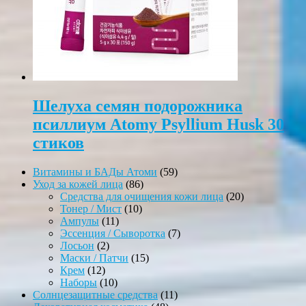
Шелуха семян подорожника
псиллиум Atomy Psyllium Husk 30
стиков
59
Витамины и БАДы Атоми
59
86
товаров
Уход за кожей лица
86
товаров
20
Средства для очищения кожи лица
20
10
товаров
Тонер / Мист
10
11
товаров
Ампулы
11
товаров
7
Эссенция / Сыворотка
7
2
товаров
Лосьон
2
товара
15
Маски / Патчи
15
12
товаров
Крем
12
товаров
10
Наборы
10
товаров
11
Солнцезащитные средства
11