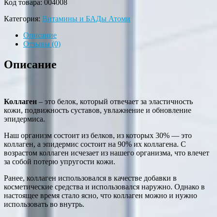
Код товара:
004008
Категория:
Витамины и БАДы Атоми
Описание
Отзывы (0)
Описание
Коллаген
– это белок, который отвечает за эластичность
кожи, подвижность суставов, увлажнение и обновление
эпидермиса.
Наш организм состоит из белков, из которых 30% — это
коллаген, а эпидермис состоит на 90% их коллагена. С
возрастом коллаген исчезает из нашего организма, что влечет
за собой потерю упругости кожи.
Ранее, коллаген использовался в качестве добавки в
косметические средства и использовался наружно. Однако в
настоящее время стало ясно, что коллаген можно и нужно
использовать во внутрь.