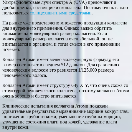
Ультрафиолетовые лучи спектра А (UVA) преломляют и
дробят клетки, состоящие из коллагена. Поэтому очень важно
пользоваться
солнцезащитными средствами
.
На рынке уже представлено множество продукции коллагена
для внутреннего применения. Однако важно обратить
внимание на молекулярный размер коллагена. Если
молекулярный размер коллагена очень большой, он не
впитывается в организм, и тогда смысл в его применении
исчезает.
Коллаген Атоми имеет мелко молекулярную формулу, его
размер составляет в среднем 512 дальтон. Для сравнения с
человеческим волосом это равняется 1/125,000 размера
человеческого волоса.
Коллаген Атоми имеет структуру Gly-X-Y, что очень схожа со
структурой человеческого коллагена, поэтому коллаген Атоми
очень хорошо и быстро впитывается.
Клинические испытания коллагена Атоми показали
удивительные результаты: выравнивание морщин вокруг глаз,
понижение грубости кожи, уменьшение глубины морщин,
улучшение состояния влаги под кожей, удержание влаги
внутри кожи.