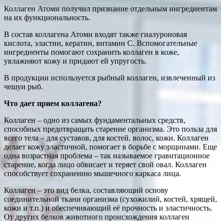
Коллаген Атоми получил признание отдельным ингредиентам
на их функциональность.
В состав коллагена Атоми входят также гиалуроновая
кислота, эластин, кератин, витамин С. Вспомогательные
ингредиенты помогают сохранить коллаген в коже,
увлажняют кожу и придают ей упругость.
В продукции используется рыбный коллаген, извлеченный из
чешуи рыб.
Что дает прием коллагена?
Коллаген – одно из самых фундаментальных средств,
способных предотвращать старение организма. Это польза для
всего тела – для суставов, для костей, волос, кожи. Коллаген
делает кожу эластичной, помогает в борьбе с морщинами. Еще
одна возрастная проблема – так называемое гравитационное
старение, когда лицо обвисает и теряет свой овал. Коллаген
способствует сохранению мышечного каркаса лица.
Коллаген – это вид белка, составляющий основу
соединительной ткани организма (сухожилий, костей, хрящей,
кожи и т.п.) и обеспечивающий её прочность и эластичность.
От других белков животного происхождения коллаген