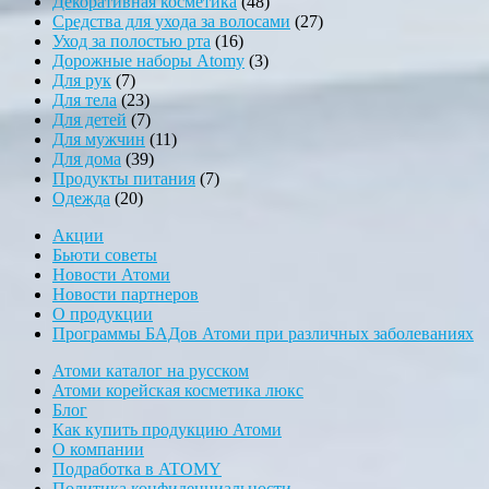
48
товаров
Декоративная косметика
48
товаров
27
Средства для ухода за волосами
27
16
товаров
Уход за полостью рта
16
товаров
3
Дорожные наборы Atomy
3
7
товара
Для рук
7
товаров
23
Для тела
23
товара
7
Для детей
7
товаров
11
Для мужчин
11
39
товаров
Для дома
39
товаров
7
Продукты питания
7
20
товаров
Одежда
20
товаров
Акции
Бьюти советы
Новости Атоми
Новости партнеров
О продукции
Программы БАДов Атоми при различных заболеваниях
Атоми каталог на русском
Атоми корейская косметика люкс
Блог
Как купить продукцию Атоми
О компании
Подработка в ATOMY
Политика конфиденциальности