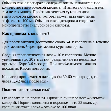
Обычно такие препараты содержат очень незначительное
количество гиалуроновой кислоты. И зачастую и коллагена
там не так много. Профилактическая суточная доза
гиалуроновой кислоты, которая может дать ощутимый
эффект, это 100 мг. Обычно такие дозировки содержат
монопрепараты гиалуроновой кислоты.
Как принимать коллаген?
Для профилактики достаточно около 5-6 г коллагена в течение
трех месяцев. Через три месяца курс повторять.
Средняя терапевтическая доза – 10 г коллагена. Можно
увеличивать до 20 г в сутки, разделенные на несколько
приемов. Курс 3-6 месяцев. При необходимости можно
продлить. Курсы повторять.
Коллаген принимается натощак (за 30-60 мин до еды, или
через 1,5-2 часа после еды).
Полнеют ли от коллагена?
От коллагена не полнеют. Причина лишнего веса – избыток
калорий. Порция коллагена в порошке – это 22 ккал. Для
сравнения стакан сока – это около 100 ккал.