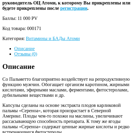
руководитель ОЦ Атоми, к которому Вы прикреплены или
будете прикреплены после
регистрации
.
Баллы: 11 000
PV
Код товара:
000171
Категория:
Витамины и БАДы Атоми
Описание
Отзывы (0)
Описание
Со Пальметто благоприятно воздействует на репродуктивную
функцию мужчин. Обогащает организм каротином, жирными
кислотами, эфирными маслами, ферментами, фитостеролами,
дубильными веществами и др.
Капсулы сделаны на основе экстракта плодов карликовой
пальмы «Сереноа», которая произрастает в Северной
Америке. Плоды чем-то похожи на маслины, увеличивают
рассасывающую способность препарата. К тому же ягоды
пальмы «Сереноа» содержат ценные жирные кислоты и редко
встречающиеся фитостеролы.