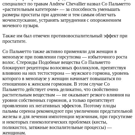
специалист по травам Andrew Chevallier назвал Со Пальметто
«растительным катетером» — за способность уменьшать
размеры простаты при аденоме и тем самым облегчать
мочеиспускание, устранять затруднения с опорожнением
мочевого пузыря.
Также им был отмечен противовоспалительный эффект при
простатите.
Со Пальметто также активно применяли для женщин в
менопаузе при появлении гирсутизма — избыточного роста
волос. Стероиды Подобные вещества Со Пальметто
блокируют рецепторы волосяных фолликулов, препятствуя
влиянию на них тестостерона — мужского гормона, уровень
которого в менопаузе у женщин начинает повышаться по
отношению к женским гормонам. В этом случае Со
Пальметто действует очень деликатно, что свойственно
растительным веществам — не оказывает резкого влияния на
уровни собственных гормонов, а только препятствует
проявлению их негативных эффектов. Поэтому плоды
пальмы сереноа рекомендуют при увеличении предстательной
железы и для лечения импотенции мужчинам, при гирсутизме
и некоторых гинекологических проблемах (кисты,
поликистоз, затяжные воспалительные процессы) —
женщинам.