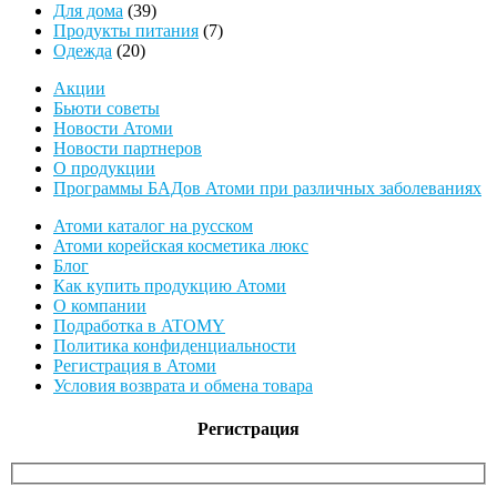
39
товаров
Для дома
39
товаров
7
Продукты питания
7
20
товаров
Одежда
20
товаров
Акции
Бьюти советы
Новости Атоми
Новости партнеров
О продукции
Программы БАДов Атоми при различных заболеваниях
Атоми каталог на русском
Атоми корейская косметика люкс
Блог
Как купить продукцию Атоми
О компании
Подработка в ATOMY
Политика конфиденциальности
Регистрация в Атоми
Условия возврата и обмена товара
Регистрация