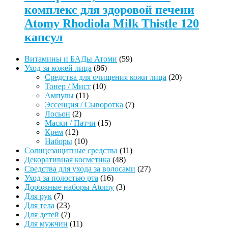
комплекс для здоровой печени
Atomy Rhodiola Milk Thistle 120
капсул
59
Витамины и БАДы Атоми
59
86
товаров
Уход за кожей лица
86
товаров
20
Средства для очищения кожи лица
20
10
товаров
Тонер / Мист
10
11
товаров
Ампулы
11
товаров
7
Эссенция / Сыворотка
7
2
товаров
Лосьон
2
товара
15
Маски / Патчи
15
12
товаров
Крем
12
товаров
10
Наборы
10
товаров
11
Солнцезащитные средства
11
48
товаров
Декоративная косметика
48
товаров
27
Средства для ухода за волосами
27
16
товаров
Уход за полостью рта
16
товаров
3
Дорожные наборы Atomy
3
7
товара
Для рук
7
товаров
23
Для тела
23
товара
7
Для детей
7
товаров
11
Для мужчин
11